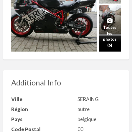
Toutes
les
photos
(6)
Additional Info
Ville
SERAING
Région
autre
Pays
belgique
Code Postal
00