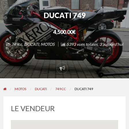
DUCATI 749
4,500.00€
749cc
,
DUCATI
,
MOTOS
5393 vues totales, 3 aujourd'hui
Signaler
un
problème
MOTOS
DUCATI
749CC
DUCATI 749
LE VENDEUR