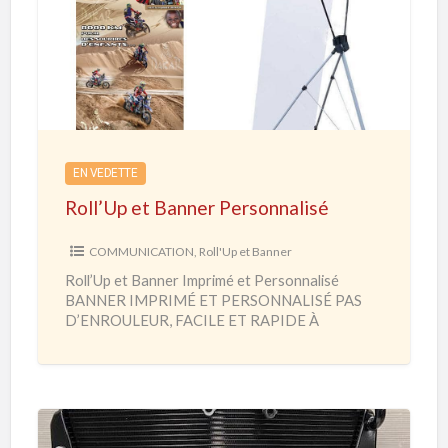
l
l
’
U
p
e
EN VEDETTE
t
Roll’Up et Banner Personnalisé
B
a
COMMUNICATION
,
Roll'Up et Banner
n
Roll’Up et Banner Imprimé et Personnalisé
n
BANNER IMPRIMÉ ET PERSONNALISÉ PAS
e
D’ENROULEUR, FACILE ET RAPIDE À
MONTER Salon – Foire – Exposition – Habillage
r
Hall
[…]
P
e
r