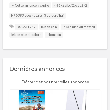
Listing ID
Cette annonce a expiré
6725fbcf2bc8c272
5393 vues totales, 3 aujourd'hui
DUCATI 749
le bon coin
le bon plan du motard
le bon plan du pilote
leboncoin
Dernières annonces
Découvrez nos nouvelles annonces
R
o