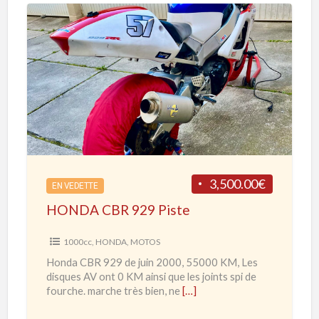
R
1
H
0
O
0
N
0
D
R
A
R
C
d
B
e
R
3,500.00€
2
EN VEDETTE
9
0
HONDA CBR 929 Piste
2
2
9
1000cc
,
HONDA
,
MOTOS
0
P
Honda CBR 929 de juin 2000, 55000 KM, Les
à
i
disques AV ont 0 KM ainsi que les joints spi de
2
s
fourche. marche très bien, ne
[…]
0
t