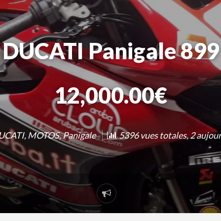
DUCATI Panigale 899
12,000.00€
UCATI
,
MOTOS
,
Panigale
5396 vues totales, 2 aujou
Signaler
un