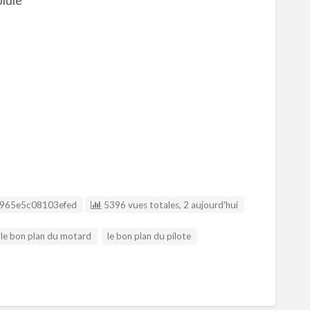
Listing ID
965e5c08103efed
5396 vues totales, 2 aujourd'hui
le bon plan du motard
le bon plan du pilote