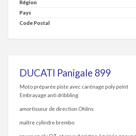
Région
Pays
Code Postal
DUCATI Panigale 899
Moto préparée piste avec carénage poly peint
Embrayage anti dribbling
amortisseur de direction Ohlins
maître cylindre brembo
roues en alu OZ, et roue d origine équipée pneus 