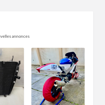
velles annonces
H
O
N
D