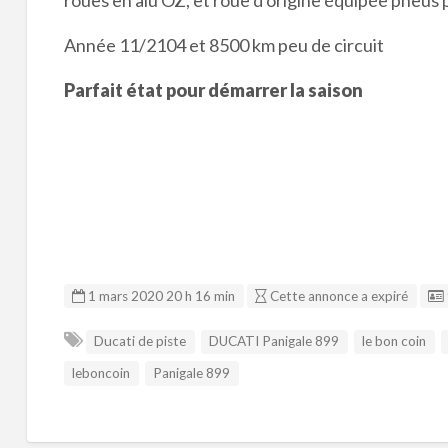
Année 11/2104 et 8500 km peu de circuit
Parfait état pour démarrer la saison
1 mars 2020 20 h 16 min
Cette annonce a expiré
Ducati de piste
DUCATI Panigale 899
le bon coin
leboncoin
Panigale 899