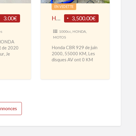
A
EN VEDETTE
C
HONDA CBR 929 Piste
3.00€
3,500.00€
B
R
es
1000cc
,
HONDA
,
MOTOS
9
 HONDA
2
Honda CBR 929 de juin
 de 2020
2000, 55000 KM, Les
r, Je
9
disques AV ont 0 KM
olonne de
P
ainsi que les joints spi
plète
i
de fourche. marche très
…]
bien, ne
[…]
s
t
e
'annonces