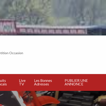
tition Occasion
BLIER
E
NNONCE
uits
Live
Les Bonnes
PUBLIER UNE
cais
TV
Adresses
ANNONCE