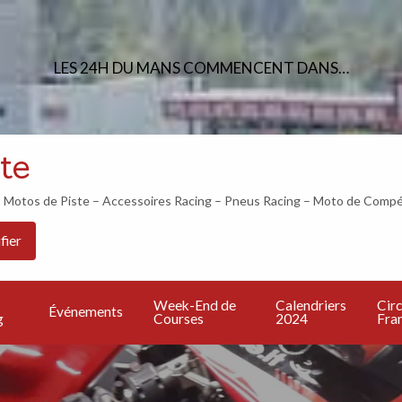
LES 24H DU MANS COMMENCENT DANS…
te
otos de Piste – Accessoires Racing – Pneus Racing – Moto de Compé
Les
PU
Calendriers
Circuits
Live
fier
Bonnes
UN
2024
Francais
TV
Adresses
A
Week-End de
Calendriers
Circ
Événements
g
Courses
2024
Fran