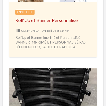
p
e
EN VEDETTE
t
Roll’Up et Banner Personnalisé
B
a
COMMUNICATION
,
Roll'Up et Banner
n
Roll’Up et Banner Imprimé et Personnalisé
n
BANNER IMPRIMÉ ET PERSONNALISÉ PAS
e
D’ENROULEUR, FACILE ET RAPIDE À
MONTER Salon – Foire – Exposition – Habillage
r
Hall
[…]
P
e
r
s
P
o
i
n
è
n
c
a
e