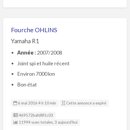
Fourche OHLINS
Yamaha R1
Année :
2007/2008
Joint spi et huile récent
Environ 7000 km
Bon état
6 mai 2016 4 h 10 min
Cette annonce a expiré
Listing ID
469572bafd8f1c03
11994 vues totales, 3 aujourd'hui