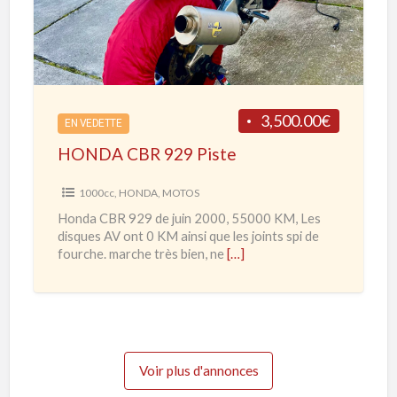
0
D
R
A
R
C
d
B
e
R
3,500.00€
2
EN VEDETTE
9
0
HONDA CBR 929 Piste
2
2
9
1000cc
,
HONDA
,
MOTOS
0
P
Honda CBR 929 de juin 2000, 55000 KM, Les
à
i
disques AV ont 0 KM ainsi que les joints spi de
2
s
fourche. marche très bien, ne
[…]
0
t
2
e
3
Voir plus d'annonces