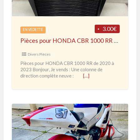
l
s
i
p
s
o
3.00€
é
EN VEDETTE
u
Pièces pour HONDA CBR 1000 RR de 2020 à 2023
r
H
Divers Pièces
O
Pièces pour HONDA CBR 1000 RR de 2020 à
N
2023 Bonjour, Je vends : Une colonne de
D
direction complète neuve :
[…]
A
C
B
R
1
H
0
O
0
N