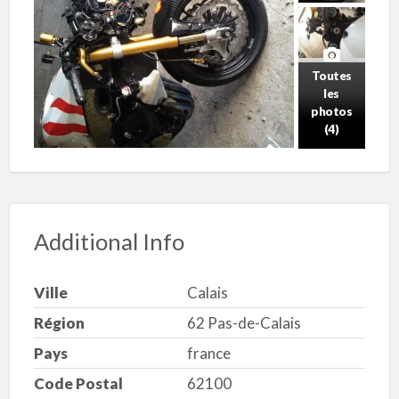
Toutes
les
photos
(4)
Additional Info
Ville
Calais
Région
62 Pas-de-Calais
Pays
france
Code Postal
62100