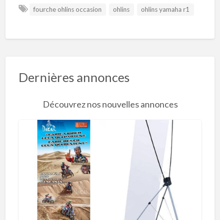
fourche ohlins occasion
ohlins
ohlins yamaha r1
Dernières annonces
Découvrez nos nouvelles annonces
R
o
l
l
’
U