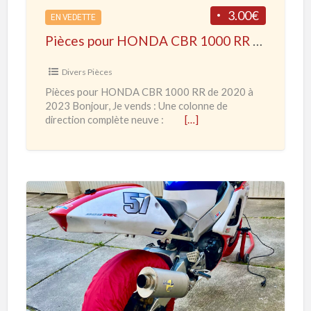
s
o
3.00€
é
EN VEDETTE
u
Pièces pour HONDA CBR 1000 RR de 2020 à 2023
r
H
Divers Pièces
O
Pièces pour HONDA CBR 1000 RR de 2020 à
N
2023 Bonjour, Je vends : Une colonne de
D
direction complète neuve :
[…]
A
C
B
R
1
H
0
O
0
N
0
D
R
A
R
C