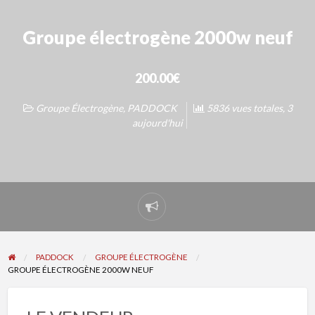
Groupe électrogène 2000w neuf
200.00€
Groupe Électrogène
,
PADDOCK
5836 vues totales, 3
aujourd'hui
Signaler
un
problème
PADDOCK
GROUPE ÉLECTROGÈNE
GROUPE ÉLECTROGÈNE 2000W NEUF