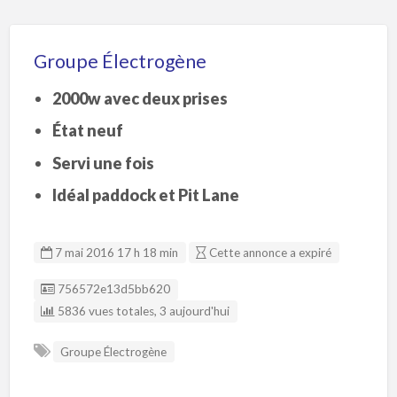
Groupe Électrogène
2000w avec deux prises
État neuf
Servi une fois
Idéal paddock et Pit Lane
7 mai 2016 17 h 18 min
Cette annonce a expiré
Listing ID
756572e13d5bb620
5836 vues totales, 3 aujourd'hui
Groupe Électrogène