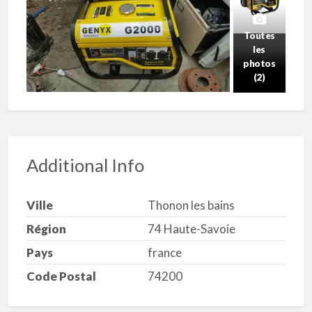
Toutes
les
photos
(2)
Additional Info
Ville
Thonon les bains
Région
74 Haute-Savoie
Pays
france
Code Postal
74200