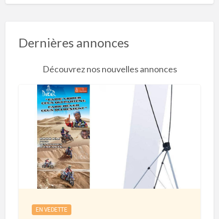
Dernières annonces
Découvrez nos nouvelles annonces
R
o
l
l
’
U
p
e
EN VEDETTE
t