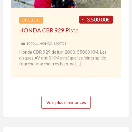
d
B
e
R
3,500.00€
2
EN VEDETTE
9
0
HONDA CBR 929 Piste
2
2
9
1000cc
,
HONDA
,
MOTOS
0
P
Honda CBR 929 de juin 2000, 55000 KM, Les
à
i
disques AV ont 0 KM ainsi que les joints spi de
2
s
fourche. marche très bien, ne
[…]
0
t
2
e
3
Voir plus d'annonces