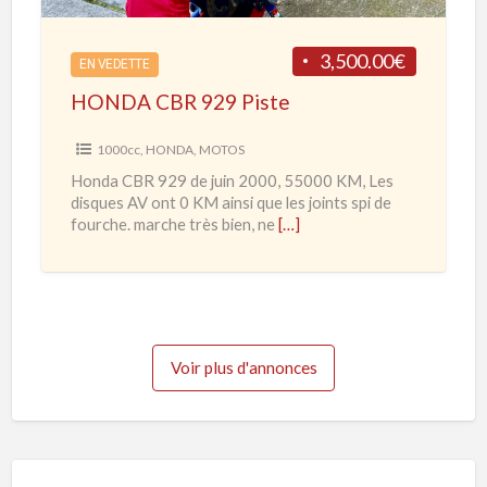
d
B
e
R
3,500.00€
2
EN VEDETTE
9
0
HONDA CBR 929 Piste
2
2
9
1000cc
,
HONDA
,
MOTOS
0
P
Honda CBR 929 de juin 2000, 55000 KM, Les
à
i
disques AV ont 0 KM ainsi que les joints spi de
2
s
fourche. marche très bien, ne
[…]
0
t
2
e
3
Voir plus d'annonces