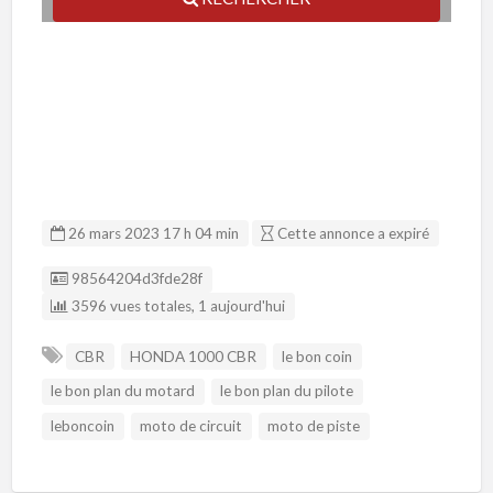
26 mars 2023 17 h 04 min
Cette annonce a expiré
Listing ID
98564204d3fde28f
3596 vues totales, 1 aujourd'hui
CBR
HONDA 1000 CBR
le bon coin
le bon plan du motard
le bon plan du pilote
leboncoin
moto de circuit
moto de piste