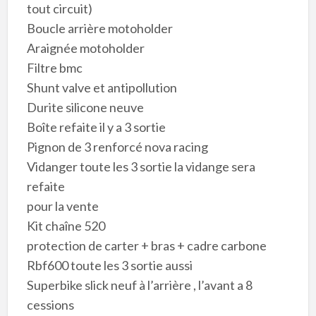
tout circuit)
Boucle arrière motoholder
Araignée motoholder
Filtre bmc
Shunt valve et antipollution
Durite silicone neuve
Boîte refaite il y a 3 sortie
Pignon de 3 renforcé nova racing
Vidanger toute les 3 sortie la vidange sera
refaite
pour la vente
Kit chaîne 520
protection de carter + bras + cadre carbone
Rbf600 toute les 3 sortie aussi
Superbike slick neuf à l’arrière , l’avant a 8
cessions