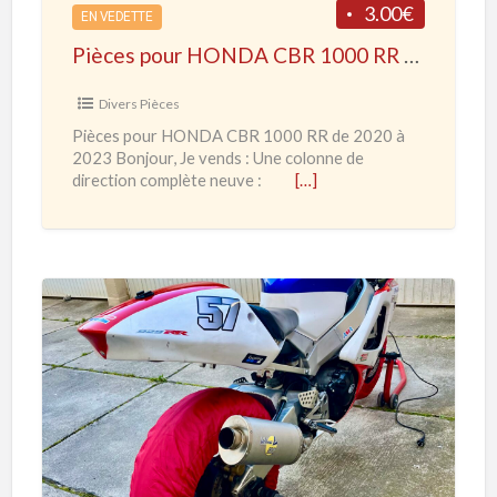
3.00€
é
EN VEDETTE
u
Pièces pour HONDA CBR 1000 RR de 2020 à 2023
r
H
Divers Pièces
O
Pièces pour HONDA CBR 1000 RR de 2020 à
N
2023 Bonjour, Je vends : Une colonne de
D
direction complète neuve :
[…]
A
C
B
R
1
H
0
O
0
N
0
D
R
A
R
C