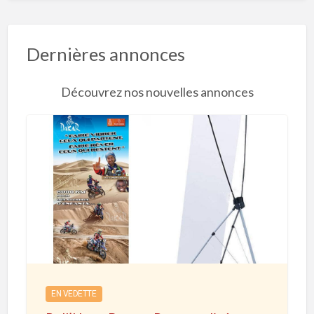
Dernières annonces
Découvrez nos nouvelles annonces
R
o
l
l
’
U
p
e
EN VEDETTE
t