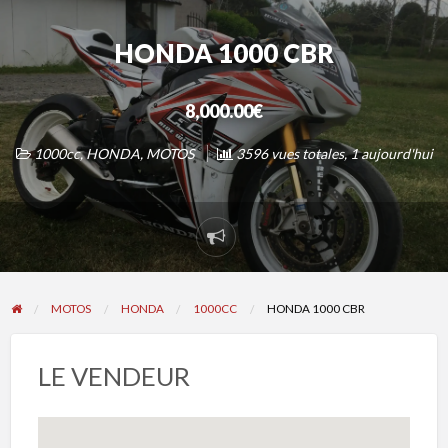
HONDA 1000 CBR
8,000.00€
1000cc
,
HONDA
,
MOTOS
3596 vues totales, 1 aujourd'hui
Signaler
un
problème
MOTOS
HONDA
1000CC
HONDA 1000 CBR
LE VENDEUR