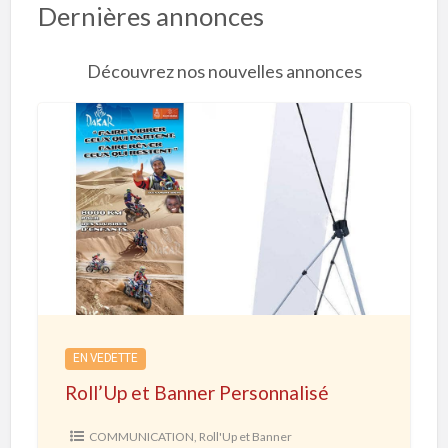
Dernières annonces
Découvrez nos nouvelles annonces
R
o
l
l
’
U
p
e
EN VEDETTE
t
Roll’Up et Banner Personnalisé
B
a
COMMUNICATION
,
Roll'Up et Banner
n