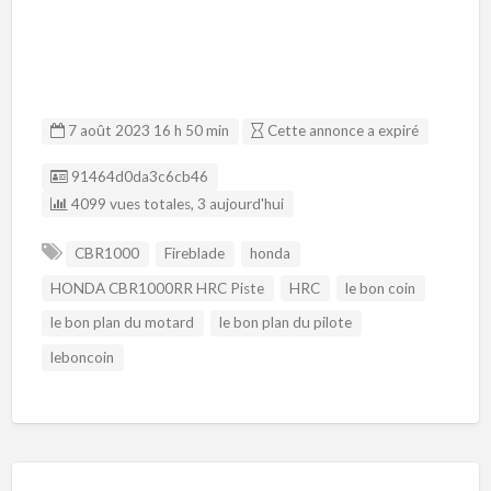
7 août 2023 16 h 50 min
Cette annonce a expiré
Listing ID
91464d0da3c6cb46
4099 vues totales, 3 aujourd'hui
CBR1000
Fireblade
honda
HONDA CBR1000RR HRC Piste
HRC
le bon coin
le bon plan du motard
le bon plan du pilote
leboncoin