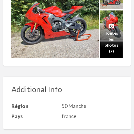
Toutes
les
photos
(7)
Additional Info
Région
50 Manche
Pays
france