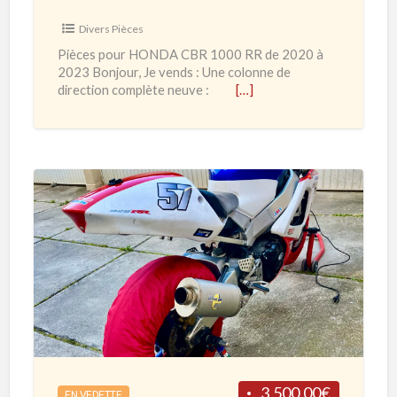
H
Divers Pièces
O
Pièces pour HONDA CBR 1000 RR de 2020 à
N
2023 Bonjour, Je vends : Une colonne de
D
direction complète neuve :
[…]
A
C
B
R
1
H
0
O
0
N
0
D
R
A
R
C
d
B
e
R
3,500.00€
EN VEDETTE