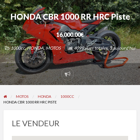
HONDA CBR 1000 RR HRC Piste
16,000.00€
1000cc
,
HONDA
,
MOTOS
4099 vues totales, 3 aujourd'hui
Signaler
un
problème
MOTOS
HONDA
1000CC
HONDA CBR 1000 RR HRC PISTE
LE VENDEUR