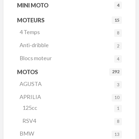
MINI MOTO
4
MOTEURS
15
4 Temps
8
Anti-dribble
2
Blocs moteur
4
MOTOS
292
AGUSTA
3
APRILIA
10
125cc
1
RSV4
8
BMW
13