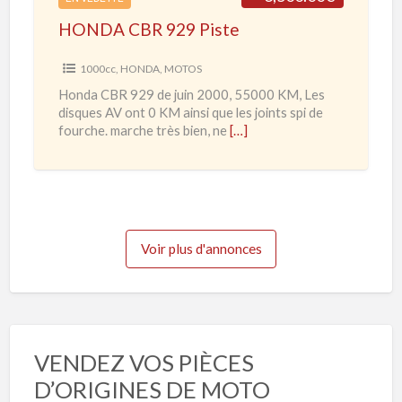
2
9
0
HONDA CBR 929 Piste
2
2
9
1000cc
,
HONDA
,
MOTOS
0
P
Honda CBR 929 de juin 2000, 55000 KM, Les
à
i
disques AV ont 0 KM ainsi que les joints spi de
2
s
fourche. marche très bien, ne
[…]
0
t
2
e
3
Voir plus d'annonces
VENDEZ VOS PIÈCES
D’ORIGINES DE MOTO