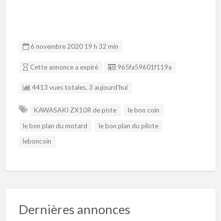
6 novembre 2020 19 h 32 min
Listing ID
Cette annonce a expiré
965fa59601f119a
4413 vues totales, 3 aujourd'hui
KAWASAKI ZX10R de piste
le bon coin
le bon plan du motard
le bon plan du pilote
leboncoin
Dernières annonces