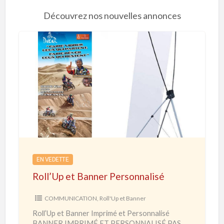
Découvrez nos nouvelles annonces
R
o
l
l
’
U
p
e
EN VEDETTE
t
Roll’Up et Banner Personnalisé
B
a
COMMUNICATION
,
Roll'Up et Banner
n
Roll’Up et Banner Imprimé et Personnalisé
n
BANNER IMPRIMÉ ET PERSONNALISÉ PAS