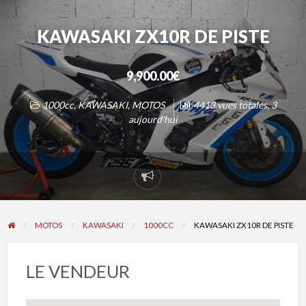
KAWASAKI ZX10R DE PISTE
9,900.00€
1000cc
,
KAWASAKI
,
MOTOS
4413 vues totales, 3
aujourd'hui
Signaler
un
problème
MOTOS
KAWASAKI
1000CC
KAWASAKI ZX10R DE PISTE
LE VENDEUR