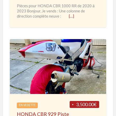
O
Pièces pour HONDA CBR 1000 RR de 2020 à
N
2023 Bonjour, Je vends : Une colonne de
D
direction complète neuve :
[…]
A
C
B
R
1
H
0
O
0
N
0
D
R
A
R
C
d
B
e
R
3,500.00€
2
EN VEDETTE
9
0
HONDA CBR 929 Piste
2