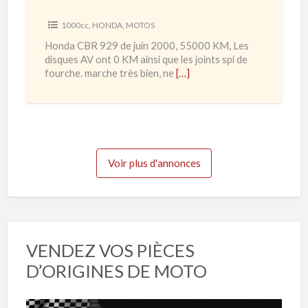
2
9
1000cc
,
HONDA
,
MOTOS
0
P
Honda CBR 929 de juin 2000, 55000 KM, Les
à
i
disques AV ont 0 KM ainsi que les joints spi de
2
s
fourche. marche très bien, ne
[…]
0
t
2
e
3
Voir plus d'annonces
VENDEZ VOS PIÈCES
D’ORIGINES DE MOTO