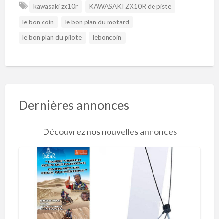
kawasaki zx10r
KAWASAKI ZX10R de piste
le bon coin
le bon plan du motard
le bon plan du pilote
leboncoin
Dernières annonces
Découvrez nos nouvelles annonces
R
o
l
l