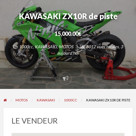
KAWASAKI ZX10R de piste
15,000.00€
1000cc
,
KAWASAKI
,
MOTOS
6012 vues totales, 3
aujourd'hui
Signaler
un
problème
MOTOS
KAWASAKI
1000CC
KAWASAKI ZX10R DE PISTE
LE VENDEUR