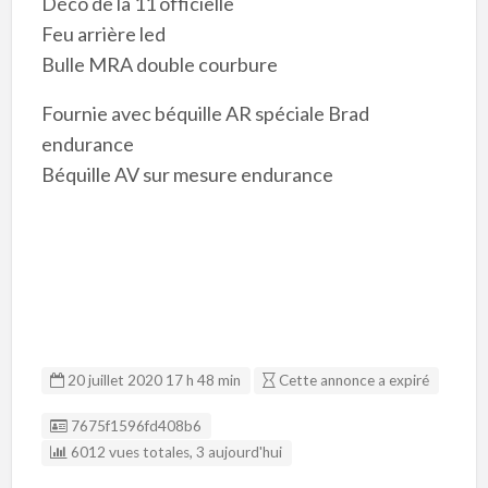
Déco de la 11 officielle
Feu arrière led
Bulle MRA double courbure
Fournie avec béquille AR spéciale Brad
endurance
Béquille AV sur mesure endurance
20 juillet 2020 17 h 48 min
Cette annonce a expiré
Listing ID
7675f1596fd408b6
6012 vues totales, 3 aujourd'hui