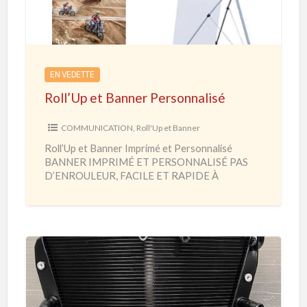
’
U
p
e
EN VEDETTE
t
Roll’Up et Banner Personnalisé
B
a
COMMUNICATION
,
Roll'Up et Banner
n
Roll’Up et Banner Imprimé et Personnalisé
n
BANNER IMPRIMÉ ET PERSONNALISÉ PAS
e
D’ENROULEUR, FACILE ET RAPIDE À
MONTER Salon – Foire – Exposition – Habillage
r
Hall
[…]
P
e
r
s
P
o
i
n
è