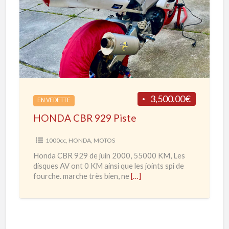
0
O
0
N
0
D
R
A
R
C
d
B
e
R
3,500.00€
2
EN VEDETTE
9
0
HONDA CBR 929 Piste
2
2
9
1000cc
,
HONDA
,
MOTOS
0
P
Honda CBR 929 de juin 2000, 55000 KM, Les
à
i
disques AV ont 0 KM ainsi que les joints spi de
2
s
fourche. marche très bien, ne
[…]
0
t
2
e
3