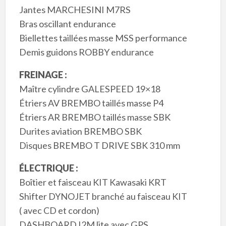
Jantes MARCHESINI M7RS
Bras oscillant endurance
Biellettes taillées masse MSS performance
Demis guidons ROBBY endurance
FREINAGE :
Maître cylindre GALESPEED 19×18
Étriers AV BREMBO taillés masse P4
Étriers AR BREMBO taillés masse SBK
Durites aviation BREMBO SBK
Disques BREMBO T DRIVE SBK 310 mm
ÉLECTRIQUE :
Boîtier et faisceau KIT Kawasaki KRT
Shifter DYNOJET branché au faisceau KIT
( avec CD et cordon)
DASHBOARD I2M lite avec GPS