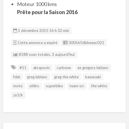
Moteur 1000 kms
Prête pour la Saison 2016
1 décembre 2015 16 h 32 min
Listing ID
Cette annonce a expiré
300565dbbeeac021
8188 vues totales, 3 aujourd'hui
#11
akrapovic
carbone
ex gregory leblanc
fsbk
greg leblanc
greg the white
kawasaki
moto
ohlins
superbike
team src
the white
zx10r