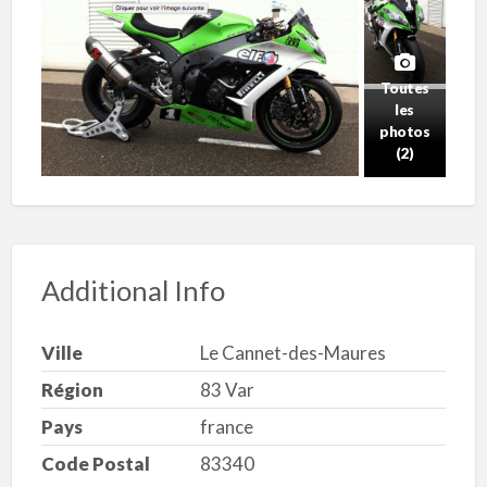
Toutes
les
photos
(2)
Additional Info
Ville
Le Cannet-des-Maures
Région
83 Var
Pays
france
Code Postal
83340