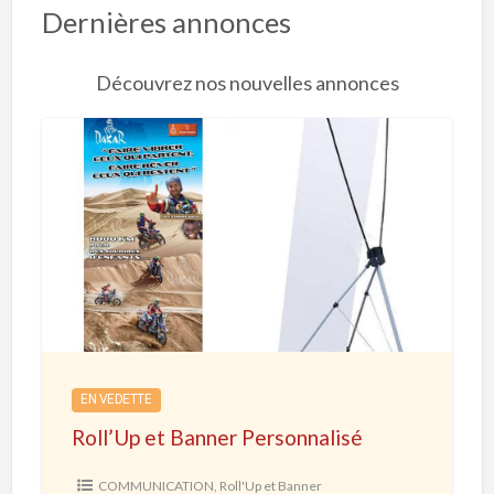
Dernières annonces
Découvrez nos nouvelles annonces
R
o
l
l
’
U
p
e
EN VEDETTE
t
Roll’Up et Banner Personnalisé
B
a
COMMUNICATION
,
Roll'Up et Banner