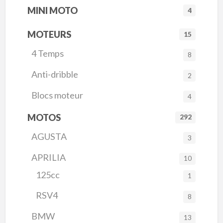
MINI MOTO
4
MOTEURS
15
4 Temps
8
Anti-dribble
2
Blocs moteur
4
MOTOS
292
AGUSTA
3
APRILIA
10
125cc
1
RSV4
8
BMW
13