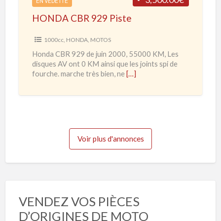
2
EN VEDETTE
9
0
HONDA CBR 929 Piste
2
2
9
1000cc
,
HONDA
,
MOTOS
0
P
Honda CBR 929 de juin 2000, 55000 KM, Les
à
i
disques AV ont 0 KM ainsi que les joints spi de
2
s
fourche. marche très bien, ne
[…]
0
t
2
e
3
Voir plus d'annonces
VENDEZ VOS PIÈCES
D’ORIGINES DE MOTO