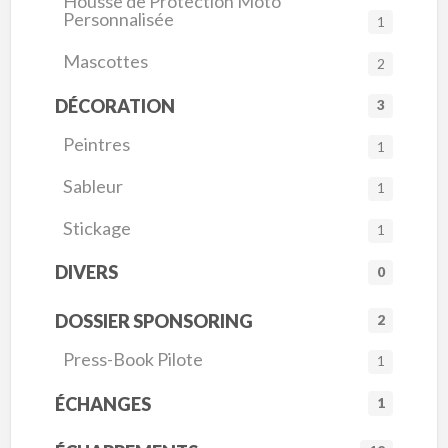
Housse de Protection Moto
Personnalisée
1
Mascottes
2
DÉCORATION
3
Peintres
1
Sableur
1
Stickage
1
DIVERS
0
DOSSIER SPONSORING
2
Press-Book Pilote
1
ÉCHANGES
1