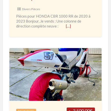
H
Divers Pièces
O
Pièces pour HONDA CBR 1000 RR de 2020 à
N
2023 Bonjour, Je vends : Une colonne de
D
direction complète neuve :
[…]
A
C
B
R
1
H
0
O
0
N
0
D
R
A
R
C
d
B
e
R
3,500.00€