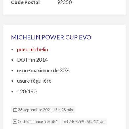
Code Postal
92350
MICHELIN POWER CUP EVO
pneu michelin
DOT fin 2014
usure maximum de 30%
usure régulière
120/190
26 septembre 2021 15 h 28 min
Listing ID
Cette annonce a expiré
24057e9250a421ac