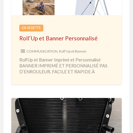
U
p
e
EN VEDETTE
t
Roll’Up et Banner Personnalisé
B
a
COMMUNICATION
,
Roll'Up et Banner
n
Roll’Up et Banner Imprimé et Personnalisé
n
BANNER IMPRIMÉ ET PERSONNALISÉ PAS
e
D’ENROULEUR, FACILE ET RAPIDE À
MONTER Salon – Foire – Exposition – Habillage
r
Hall
[…]
P
e
r
s
P
o
i
n
è