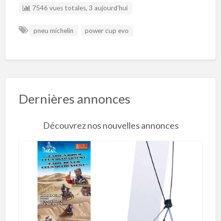
7546 vues totales, 3 aujourd'hui
pneu michelin
power cup evo
Dernières annonces
Découvrez nos nouvelles annonces
R
o
l
l
’