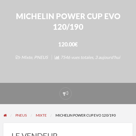
MICHELIN POWER CUP EVO
120/190
120.00€
Mixte
,
PNEUS
7546 vues totales, 3 aujourd'hui
Signaler
un
problème
PNEUS
MIXTE
MICHELIN POWER CUP EVO 120/190
LE VENDEUR