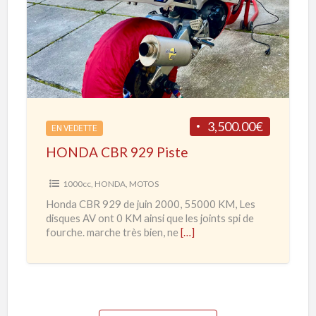
O
0
N
0
D
R
A
R
C
d
B
e
R
3,500.00€
2
EN VEDETTE
9
0
HONDA CBR 929 Piste
2
2
9
1000cc
,
HONDA
,
MOTOS
0
P
Honda CBR 929 de juin 2000, 55000 KM, Les
à
i
disques AV ont 0 KM ainsi que les joints spi de
2
s
fourche. marche très bien, ne
[…]
0
t
2
e
3