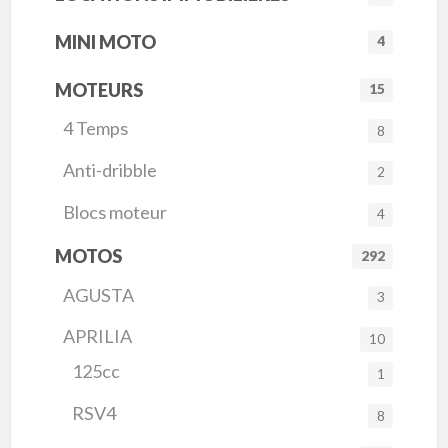
MINI MOTO
4
MOTEURS
15
4 Temps
8
Anti-dribble
2
Blocs moteur
4
MOTOS
292
AGUSTA
3
APRILIA
10
125cc
1
RSV4
8