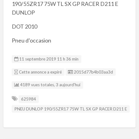
190/55ZR17 75W TL SX GP RACER D211 E
DUNLOP
DOT 2010
Pneu d’occasion
11 septembre 2019 11 h 36 min
Listing ID
Cette annonce a expiré
2015d77b4b03aa3d
4189 vues totales, 3 aujourd'hui
625984
PNEU DUNLOP 190/55ZR17 75W TL SX GP RACER D211 E