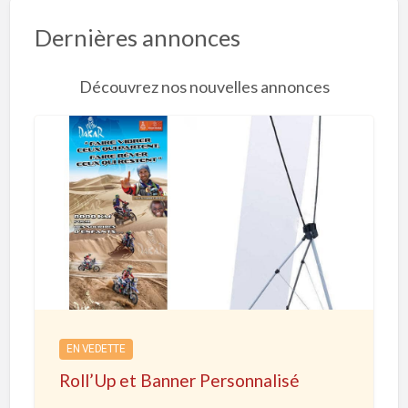
Dernières annonces
Découvrez nos nouvelles annonces
R
o
l
l
’
U
p
e
EN VEDETTE
t
Roll’Up et Banner Personnalisé
B
a