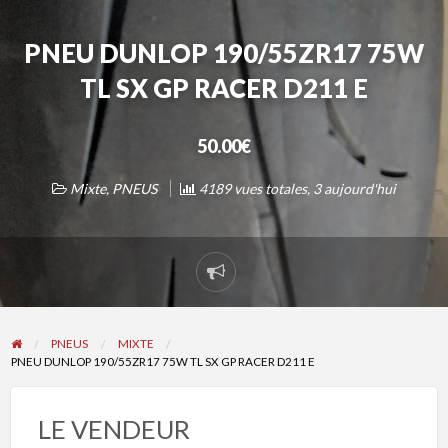
PNEU DUNLOP 190/55ZR17 75W
TL SX GP RACER D211 E
50.00€
Mixte
,
PNEUS
4189 vues totales, 3 aujourd'hui
Signaler
un
problème
PNEUS
MIXTE
PNEU DUNLOP 190/55ZR17 75W TL SX GP RACER D211 E
LE VENDEUR