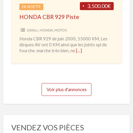
R
3,500.00€
2
EN VEDETTE
9
0
HONDA CBR 929 Piste
2
2
9
1000cc
,
HONDA
,
MOTOS
0
P
Honda CBR 929 de juin 2000, 55000 KM, Les
à
i
disques AV ont 0 KM ainsi que les joints spi de
2
s
fourche. marche très bien, ne
[…]
0
t
2
e
3
Voir plus d'annonces
VENDEZ VOS PIÈCES