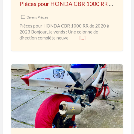
Pièces pour HONDA CBR 1000 RR de 2020 à 2023
r
H
Divers Pièces
O
Pièces pour HONDA CBR 1000 RR de 2020 à
N
2023 Bonjour, Je vends : Une colonne de
D
direction complète neuve :
[…]
A
C
B
R
1
H
0
O
0
N
0
D
R
A
R
C
d
B
e