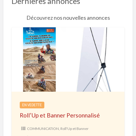
Dernières annonces
Découvrez nos nouvelles annonces
R
o
l
l
’
U
p
e
EN VEDETTE
t
Roll’Up et Banner Personnalisé
B
a
COMMUNICATION
,
Roll'Up et Banner
n