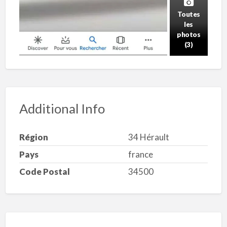
Toutes
les
photos
(3)
Additional Info
Région
34 Hérault
Pays
france
Code Postal
34500