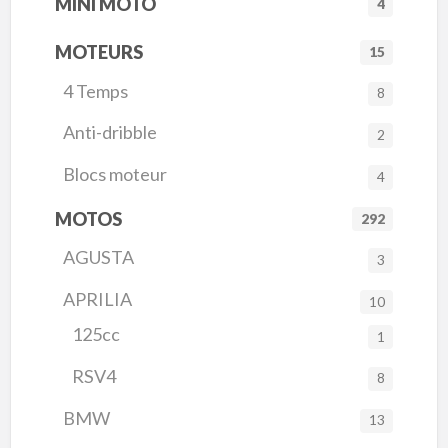
MINI MOTO
4
MOTEURS
15
4 Temps
8
Anti-dribble
2
Blocs moteur
4
MOTOS
292
AGUSTA
3
APRILIA
10
125cc
1
RSV4
8
BMW
13