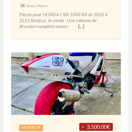
H
Divers Pièces
O
Pièces pour HONDA CBR 1000 RR de 2020 à
N
2023 Bonjour, Je vends : Une colonne de
D
direction complète neuve :
[…]
A
C
B
R
1
H
0
O
0
N
0
D
R
A
R
C
d
B
e
R
3,500.00€
2
EN VEDETTE
9