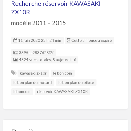
Recherche réservoir KAWASAKI
ZX10R
modèle 2011 – 2015
11 juin 2020 23 h 24 min
Cette annonce a expiré
Listing ID
3395ee2837d25f2f
4824 vues totales, 5 aujourd'hui
kawasaki zx10r
le bon coin
le bon plan du motard
le bon plan du pilote
leboncoin
réservoir KAWASAKI ZX10R