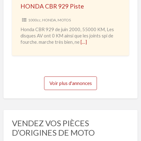
0
HONDA CBR 929 Piste
2
2
9
1000cc
,
HONDA
,
MOTOS
0
P
Honda CBR 929 de juin 2000, 55000 KM, Les
à
i
disques AV ont 0 KM ainsi que les joints spi de
2
s
fourche. marche très bien, ne
[…]
0
t
2
e
3
Voir plus d'annonces
VENDEZ VOS PIÈCES
D’ORIGINES DE MOTO