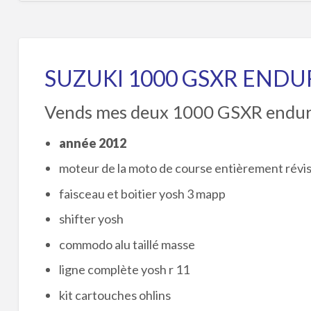
SUZUKI 1000 GSXR END
Vends mes deux 1000 GSXR endu
année 2012
moteur de la moto de course entièrement révis
faisceau et boitier yosh 3 mapp
shifter yosh
commodo alu taillé masse
ligne complète yosh r 11
kit cartouches ohlins