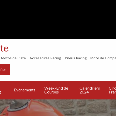
LES 24H DU MANS COMMENCENT DANS…
te
otos de Piste – Accessoires Racing – Pneus Racing – Moto de Compé
Les
PU
Calendriers
Circuits
Live
fier
Bonnes
UN
2024
Francais
TV
Adresses
A
Week-End de
Calendriers
Circ
Événements
g
Courses
2024
Fran