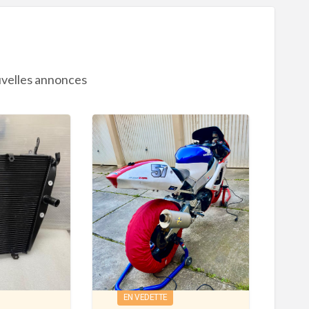
velles annonces
H
O
N
D
A
EN VEDETTE