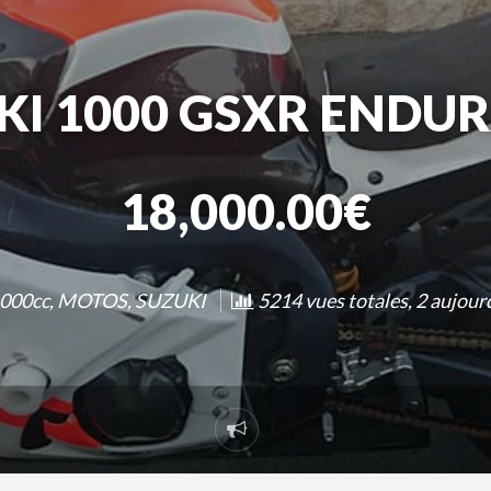
KI 1000 GSXR ENDU
18,000.00€
000cc
,
MOTOS
,
SUZUKI
5214 vues totales, 2 aujour
Signaler
un