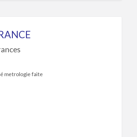
URANCE
rances
é metrologie faite