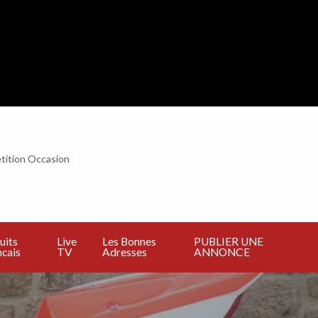
tition Occasion
BLIER
E
NNONCE
uits
Live
Les Bonnes
PUBLIER UNE
cais
TV
Adresses
ANNONCE