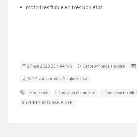
moto très fiable en très bon état.
27 mai 2020 23 h 44 min
Cette annonce a expiré
5214 vues totales, 2 aujourd'hui
le bon coin
le bon plan du motard
le bon plan du pilo
SUZUKI 1000 GSXR PISTE