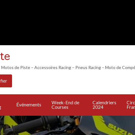
LES 24H DU MANS COMMENCENT DANS…
te
otos de Piste – Accessoires Racing – Pneus Racing – Moto de Compé
Les
PU
Calendriers
Circuits
Live
fier
Bonnes
UN
2024
Francais
TV
Adresses
A
Week-End de
Calendriers
Circ
Événements
g
Courses
2024
Fran