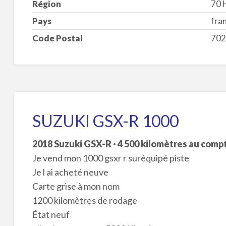
Région
70 
Pays
fra
Code Postal
702
SUZUKI GSX-R 1000
2018 Suzuki GSX-R · 4 500 kilomètres au comp
Je vend mon 1000 gsxr r suréquipé piste
Je l ai acheté neuve
Carte grise à mon nom
1200 kilomètres de rodage
État neuf