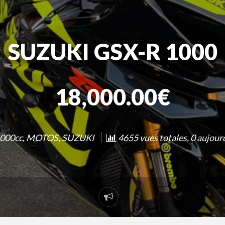
SUZUKI GSX-R 1000
18,000.00€
000cc
,
MOTOS
,
SUZUKI
4655 vues totales, 0 aujour
Signaler
un