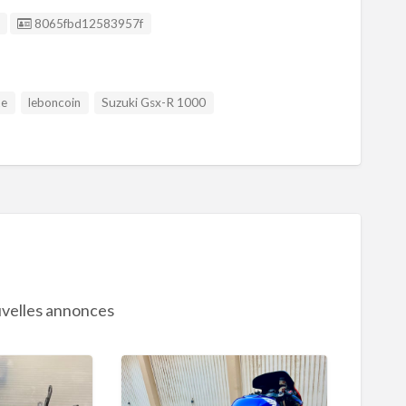
Listing ID
8065fbd12583957f
te
leboncoin
Suzuki Gsx-R 1000
velles annonces