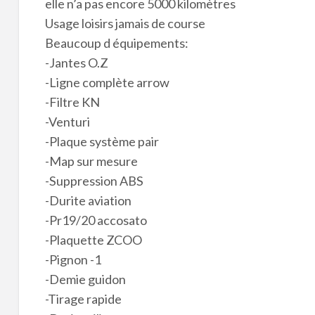
elle n’a pas encore 5000 kilomètres
Usage loisirs jamais de course
Beaucoup d équipements:
-Jantes O.Z
-Ligne complète arrow
-Filtre KN
-Venturi
-Plaque système pair
-Map sur mesure
-Suppression ABS
-Durite aviation
-Pr19/20 accosato
-Plaquette ZCOO
-Pignon -1
-Demie guidon
-Tirage rapide