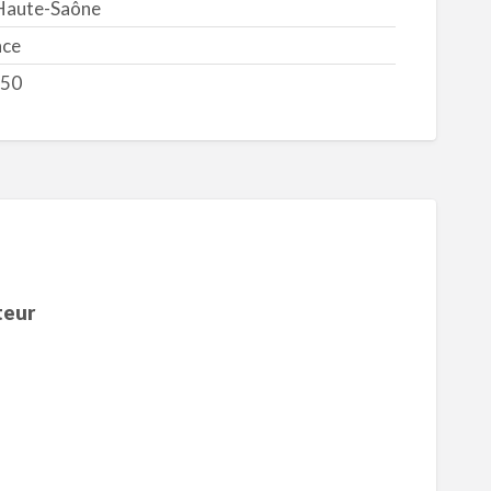
Haute-Saône
nce
50
teur