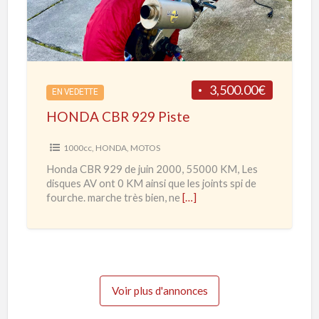
D
R
A
R
C
d
B
e
R
3,500.00€
2
EN VEDETTE
9
0
HONDA CBR 929 Piste
2
2
9
1000cc
,
HONDA
,
MOTOS
0
P
Honda CBR 929 de juin 2000, 55000 KM, Les
à
i
disques AV ont 0 KM ainsi que les joints spi de
2
s
fourche. marche très bien, ne
[…]
0
t
2
e
3
Voir plus d'annonces