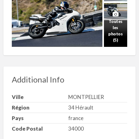
Toutes
les
photos
(5)
Additional Info
Ville
MONTPELLIER
Région
34 Hérault
Pays
france
Code Postal
34000