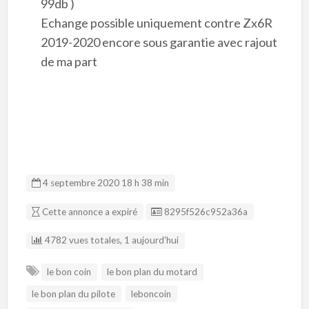
99db )
Echange possible uniquement contre Zx6R
2019-2020 encore sous garantie avec rajout
de ma part
4 septembre 2020 18 h 38 min
Listing ID
Cette annonce a expiré
8295f526c952a36a
4782 vues totales, 1 aujourd'hui
le bon coin
le bon plan du motard
le bon plan du pilote
leboncoin