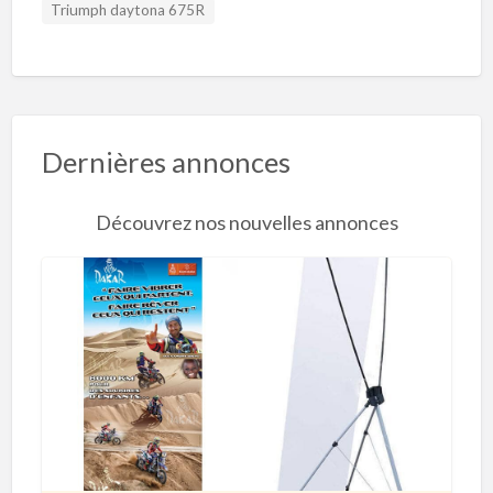
Triumph daytona 675R
Dernières annonces
Découvrez nos nouvelles annonces
R
o
l
l
’
U
p