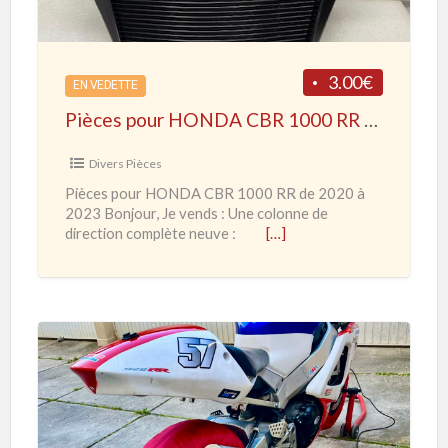
l
s
i
p
s
o
3.00€
é
EN VEDETTE
u
Pièces pour HONDA CBR 1000 RR de 2020 à 2023
r
H
Divers Pièces
O
Pièces pour HONDA CBR 1000 RR de 2020 à
N
2023 Bonjour, Je vends : Une colonne de
D
direction complète neuve :
[…]
A
C
B
R
1
H
0
O
0
N
0