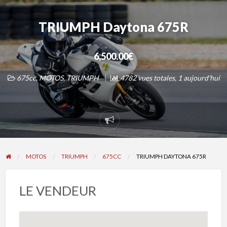
TRIUMPH Daytona 675R
6,500.00€
675cc
,
MOTOS
,
TRIUMPH
4782 vues totales, 1 aujourd'hui
Signaler
un
problème
MOTOS
TRIUMPH
675CC
TRIUMPH DAYTONA 675R
LE VENDEUR