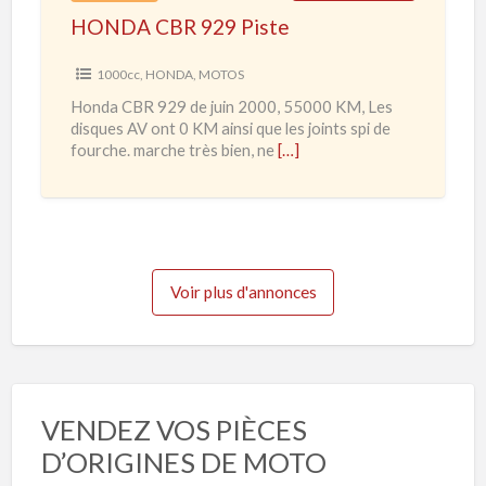
0
HONDA CBR 929 Piste
2
2
9
1000cc
,
HONDA
,
MOTOS
0
P
Honda CBR 929 de juin 2000, 55000 KM, Les
à
i
disques AV ont 0 KM ainsi que les joints spi de
2
s
fourche. marche très bien, ne
[…]
0
t
2
e
3
Voir plus d'annonces
VENDEZ VOS PIÈCES
D’ORIGINES DE MOTO