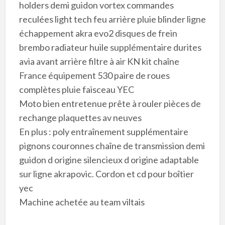
holders demi guidon vortex commandes
reculées light tech feu arrière pluie blinder ligne
échappement akra evo2 disques de frein
brembo radiateur huile supplémentaire durites
avia avant arrière filtre à air KN kit chaîne
France équipement 530 paire de roues
complètes pluie faisceau YEC
Moto bien entretenue prête à rouler pièces de
rechange plaquettes av neuves
En plus : poly entraînement supplémentaire
pignons couronnes chaîne de transmission demi
guidon d origine silencieux d origine adaptable
sur ligne akrapovic. Cordon et cd pour boîtier
yec
Machine achetée au team viltais