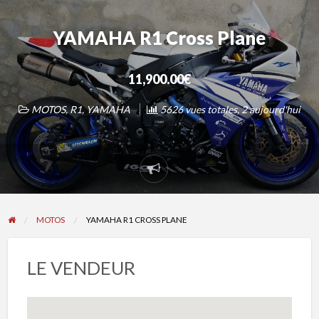
YAMAHA R1 Cross Plane
11,900.00€
MOTOS
,
R1
,
YAMAHA
5626 vues totales, 2 aujourd'hui
Signaler
un
problème
MOTOS
YAMAHA R1 CROSS PLANE
LE VENDEUR