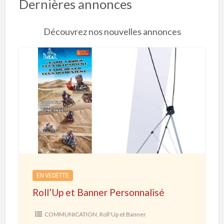
Dernières annonces
Découvrez nos nouvelles annonces
R
o
l
l
’
U
p
e
EN VEDETTE
t
Roll’Up et Banner Personnalisé
B
a
COMMUNICATION
,
Roll'Up et Banner
n