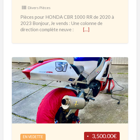
H
Divers Pièces
O
Pièces pour HONDA CBR 1000 RR de 2020 à
N
2023 Bonjour, Je vends : Une colonne de
D
direction complète neuve :
[…]
A
C
B
R
1
H
0
O
0
N
0
D
R
A
R
C
d
B
e
R
3,500.00€
2
EN VEDETTE
9