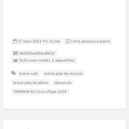
27 mars 2021 9 h 31 min
Cette annonce a expiré
Listing ID
360605ee0bbe8632
5626 vues totales, 2 aujourd'hui
le bon coin
le bon plan du motard
le bon plan du pilote
leboncoin
YAMAHA R1 Cross Plane 2014