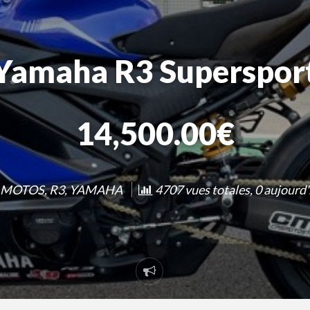
Yamaha R3 Superspor
14,500.00€
MOTOS
,
R3
,
YAMAHA
4707 vues totales, 0 aujourd'
Signaler
un