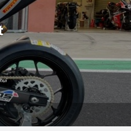
t
hui