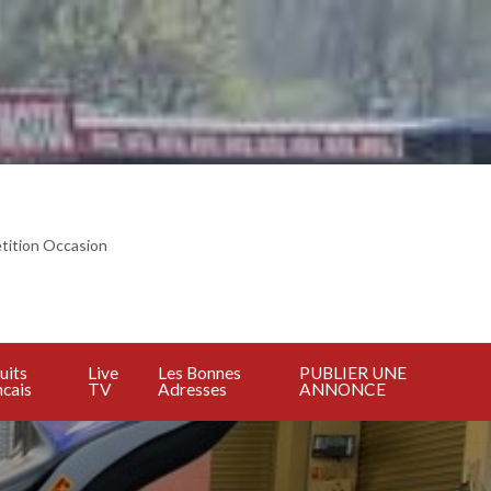
tition Occasion
BLIER
E
NNONCE
uits
Live
Les Bonnes
PUBLIER UNE
cais
TV
Adresses
ANNONCE