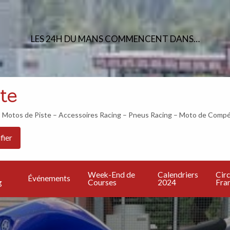
LES 24H DU MANS COMMENCENT DANS…
te
otos de Piste – Accessoires Racing – Pneus Racing – Moto de Compé
Les
PU
Calendriers
Circuits
Live
fier
Bonnes
UN
2024
Francais
TV
Adresses
A
Week-End de
Calendriers
Circ
Événements
g
Courses
2024
Fran