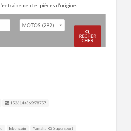
entrainement et pièces d’origine.
RECHER
CHER
Listing ID
152614a365f78757
te
leboncoin
Yamaha R3 Supersport