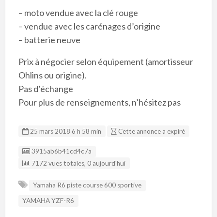
– moto vendue avec la clé rouge
– vendue avec les carénages d’origine
– batterie neuve
Prix à négocier selon équipement (amortisseur
Ohlins ou origine).
Pas d’échange
Pour plus de renseignements, n’hésitez pas
25 mars 2018 6 h 58 min
Cette annonce a expiré
Listing ID
3915ab6b41cd4c7a
7172 vues totales, 0 aujourd'hui
Yamaha R6 piste course 600 sportive
YAMAHA YZF-R6