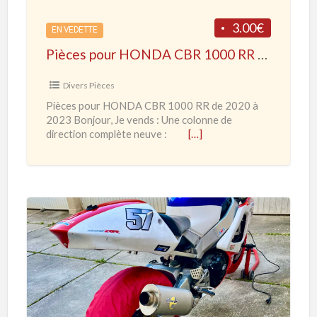
s
o
3.00€
é
EN VEDETTE
u
Pièces pour HONDA CBR 1000 RR de 2020 à 2023
r
H
Divers Pièces
O
Pièces pour HONDA CBR 1000 RR de 2020 à
N
2023 Bonjour, Je vends : Une colonne de
D
direction complète neuve :
[…]
A
C
B
R
1
H
0
O
0
N
0
D
R
A