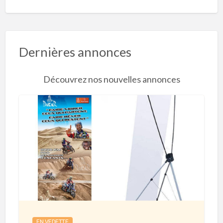
Dernières annonces
Découvrez nos nouvelles annonces
R
o
l
l
’
U
p
e
EN VEDETTE