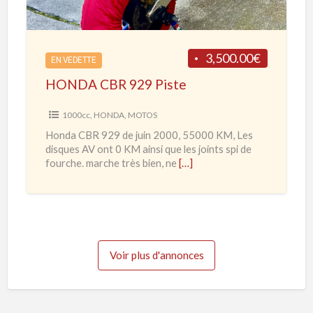
R
C
d
B
e
R
3,500.00€
2
EN VEDETTE
9
0
HONDA CBR 929 Piste
2
2
9
1000cc
,
HONDA
,
MOTOS
0
P
Honda CBR 929 de juin 2000, 55000 KM, Les
à
i
disques AV ont 0 KM ainsi que les joints spi de
2
s
fourche. marche très bien, ne
[…]
0
t
2
e
3
Voir plus d'annonces