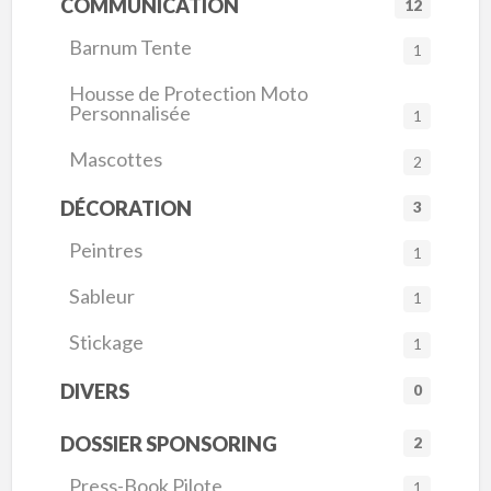
COMMUNICATION
12
Barnum Tente
1
Housse de Protection Moto
Personnalisée
1
Mascottes
2
DÉCORATION
3
Peintres
1
Sableur
1
Stickage
1
DIVERS
0
DOSSIER SPONSORING
2
Press-Book Pilote
1