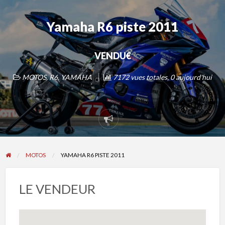
Yamaha R6 piste 2011
VENDU€
MOTOS
,
R6
,
YAMAHA
7172 vues totales, 0 aujourd'hui
Signaler
un
problème
MOTOS
YAMAHA R6 PISTE 2011
LE VENDEUR