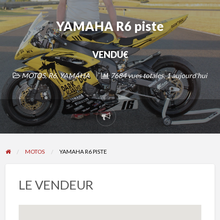
YAMAHA R6 piste
VENDU€
MOTOS
,
R6
,
YAMAHA
7684 vues totales, 1 aujourd'hui
Signaler
un
problème
MOTOS
YAMAHA R6 PISTE
LE VENDEUR