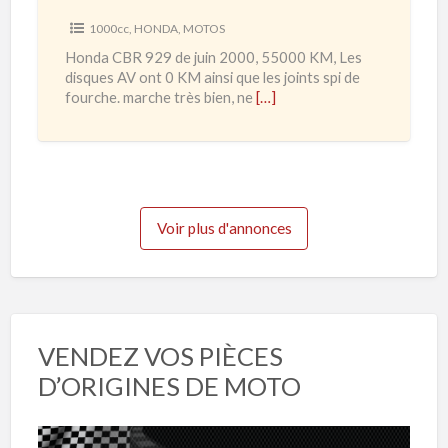
2
9
1000cc
,
HONDA
,
MOTOS
0
P
Honda CBR 929 de juin 2000, 55000 KM, Les
à
i
disques AV ont 0 KM ainsi que les joints spi de
2
s
fourche. marche très bien, ne
[…]
0
t
2
e
3
Voir plus d'annonces
VENDEZ VOS PIÈCES
D’ORIGINES DE MOTO