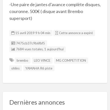
-Une paire de jantes d’avance complète disques,
couronne. 500€ ( disque avant Brembo
supersport)
15 avril 2019 9 h 04 min
Cette annonce a expiré
Listing ID
7475cb37c9b6fbf5
7684 vues totales, 1 aujourd'hui
brembo
LEO VINCE
MG COMPETITION
ohlins
YAMAHA R6 piste
Dernières annonces