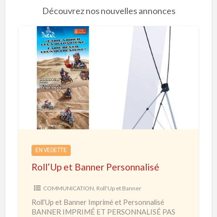
Découvrez nos nouvelles annonces
R
o
l
l
’
U
p
e
EN VEDETTE
t
Roll’Up et Banner Personnalisé
B
a
COMMUNICATION
,
Roll'Up et Banner
n
Roll’Up et Banner Imprimé et Personnalisé
n
BANNER IMPRIMÉ ET PERSONNALISÉ PAS