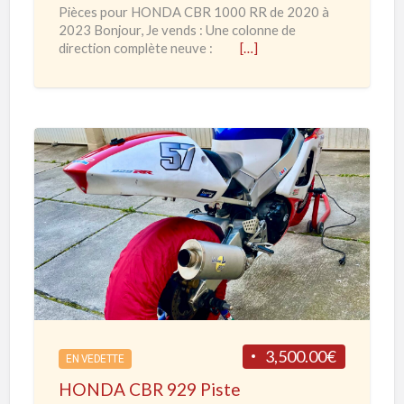
Pièces pour HONDA CBR 1000 RR de 2020 à
N
2023 Bonjour, Je vends : Une colonne de
D
direction complète neuve :
[…]
A
C
B
R
1
H
0
O
0
N
0
D
R
A
R
C
d
B
e
R
3,500.00€
2
EN VEDETTE
9
0
HONDA CBR 929 Piste
2