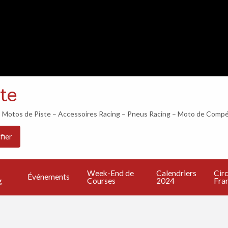
LES 24H DU MANS COMMENCENT DANS…
te
otos de Piste – Accessoires Racing – Pneus Racing – Moto de Compé
Les
PU
Calendriers
Circuits
Live
fier
Bonnes
UN
2024
Francais
TV
Adresses
A
Week-End de
Calendriers
Circ
Événements
g
Courses
2024
Fran