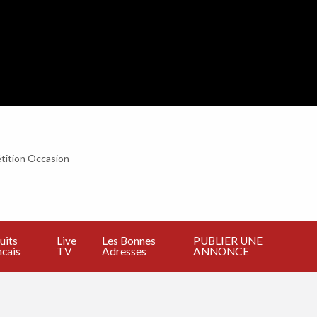
tition Occasion
BLIER
E
NNONCE
uits
Live
Les Bonnes
PUBLIER UNE
cais
TV
Adresses
ANNONCE