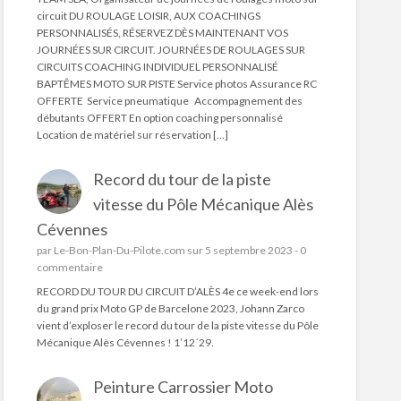
circuit DU ROULAGE LOISIR, AUX COACHINGS
PERSONNALISÉS, RÉSERVEZ DÈS MAINTENANT VOS
JOURNÉES SUR CIRCUIT. JOURNÉES DE ROULAGES SUR
CIRCUITS COACHING INDIVIDUEL PERSONNALISÉ
BAPTÊMES MOTO SUR PISTE Service photos Assurance RC
OFFERTE Service pneumatique Accompagnement des
débutants OFFERT En option coaching personnalisé
Location de matériel sur réservation […]
Record du tour de la piste
vitesse du Pôle Mécanique Alès
Cévennes
par
Le-Bon-Plan-Du-Pilote.com
sur 5 septembre 2023 -
0
commentaire
RECORD DU TOUR DU CIRCUIT D’ALÈS 4e ce week-end lors
du grand prix Moto GP de Barcelone 2023, Johann Zarco
vient d’exploser le record du tour de la piste vitesse du Pôle
Mécanique Alès Cévennes ! 1’12´29.
Peinture Carrossier Moto