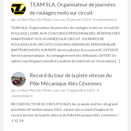
TEAM SLA, Organisateur de journées
de roulages moto sur circuit
par
Le-Bon-Plan-Du-Pilote.com
sur 23 janvier 2024 -
0 commentaire
TEAM SLA, Organisateur de journées de roulages moto sur circuit DU
ROULAGE LOISIR, AUX COACHINGS PERSONNALISÉS, RÉSERVEZ DÈS
MAINTENANT VOS JOURNÉES SUR CIRCUIT. JOURNÉES DE
ROULAGES SUR CIRCUITS COACHING INDIVIDUEL PERSONNALISÉ
BAPTÊMES MOTO SUR PISTE Service photos Assurance RC OFFERTE
Service pneumatique Accompagnement des débutants OFFERT En
option coaching personnalisé Location de matériel sur réservation […]
Record du tour de la piste vitesse du
Pôle Mécanique Alès Cévennes
par
Le-Bon-Plan-Du-Pilote.com
sur 5 septembre 2023 -
0
commentaire
RECORD DU TOUR DU CIRCUIT D’ALÈS 4e ce week-end lors du grand
prix Moto GP de Barcelone 2023, Johann Zarco vient d’exploser le
record du tour de la piste vitesse du Pôle Mécanique Alès Cévennes !
1’12´29.