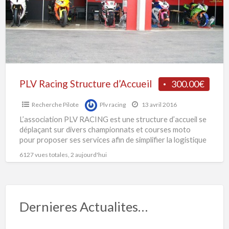
a
PLV Racing Structure d’Accueil
300.00€
Recherche Pilote
Plv racing
13 avril 2016
L’association PLV RACING est une structure d’accueil se
déplaçant sur divers championnats et courses moto
pour proposer ses services afin de simplifier la logistique
aux teams
[…]
6127 vues totales, 2 aujourd'hui
Dernieres Actualites…