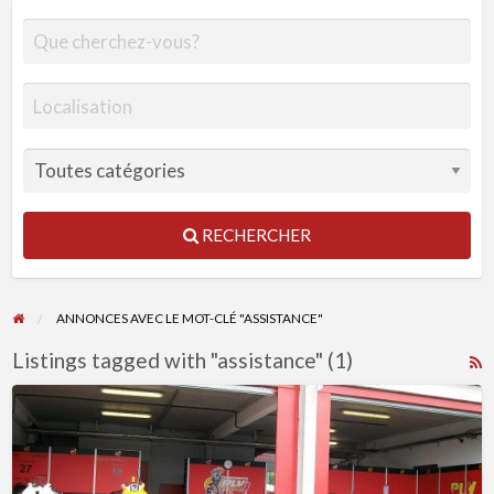
RECHERCHER
ANNONCES AVEC LE MOT-CLÉ "ASSISTANCE"
Listings tagged with "assistance" (1)
R
F
PLV
f
Racing
a
Structure
t
d’Accueil