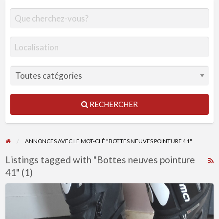
RECHERCHER
ANNONCES AVEC LE MOT-CLÉ "BOTTES NEUVES POINTURE 41"
Listings tagged with "Bottes neuves pointure
R
41" (1)
F
f
Bottes
a
Forma
t
neuves