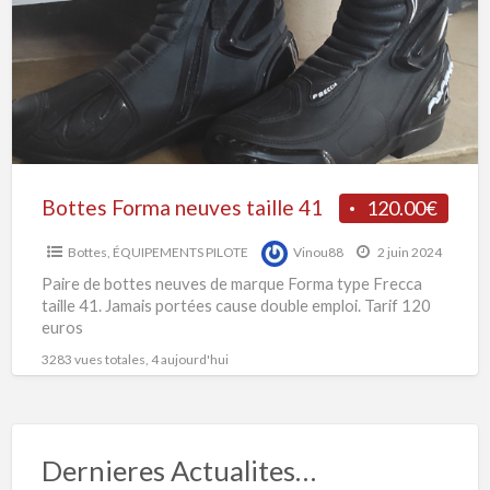
B
taille
n
41
p
4
Bottes Forma neuves taille 41
120.00€
Bottes
,
ÉQUIPEMENTS PILOTE
Vinou88
2 juin 2024
Paire de bottes neuves de marque Forma type Frecca
taille 41. Jamais portées cause double emploi. Tarif 120
euros
3283 vues totales, 4 aujourd'hui
Dernieres Actualites…