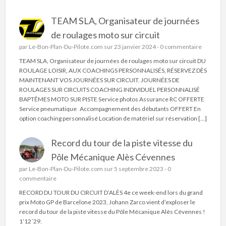
TEAM SLA, Organisateur de journées
de roulages moto sur circuit
par
Le-Bon-Plan-Du-Pilote.com
sur 23 janvier 2024 -
0 commentaire
TEAM SLA, Organisateur de journées de roulages moto sur circuit DU
ROULAGE LOISIR, AUX COACHINGS PERSONNALISÉS, RÉSERVEZ DÈS
MAINTENANT VOS JOURNÉES SUR CIRCUIT. JOURNÉES DE
ROULAGES SUR CIRCUITS COACHING INDIVIDUEL PERSONNALISÉ
BAPTÊMES MOTO SUR PISTE Service photos Assurance RC OFFERTE
Service pneumatique Accompagnement des débutants OFFERT En
option coaching personnalisé Location de matériel sur réservation […]
Record du tour de la piste vitesse du
Pôle Mécanique Alès Cévennes
par
Le-Bon-Plan-Du-Pilote.com
sur 5 septembre 2023 -
0
commentaire
RECORD DU TOUR DU CIRCUIT D’ALÈS 4e ce week-end lors du grand
prix Moto GP de Barcelone 2023, Johann Zarco vient d’exploser le
record du tour de la piste vitesse du Pôle Mécanique Alès Cévennes !
1’12´29.