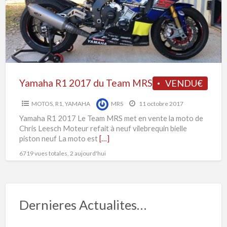
C
Team
L
MRS
Yamaha R1 2017 du Team MRS
VENDU€
MOTOS
,
R1
,
YAMAHA
MRS
11 octobre 2017
Yamaha R1 2017 Le Team MRS met en vente la moto de
Chris Leesch Moteur refait à neuf vilebrequin bielle
piston neuf La moto est
[…]
6719 vues totales, 2 aujourd'hui
Dernieres Actualites…