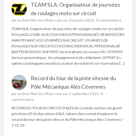
TEAM SLA, Organisateur de journées
de roulages moto sur circuit
par
Le-Bon-Plan-Du-Pilote.com
sur 23 janvier 2024 -
0 commentaire
TEAM SLA, Organisateur de journées de roulages moto sur circuit DU
ROULAGE LOISIR, AUX COACHINGS PERSONNALISÉS, RÉSERVEZ DÈS
MAINTENANT VOS JOURNÉES SUR CIRCUIT. JOURNÉES DE
ROULAGES SUR CIRCUITS COACHING INDIVIDUEL PERSONNALISÉ
BAPTÊMES MOTO SUR PISTE Service photos Assurance RC OFFERTE
Service pneumatique Accompagnement des débutants OFFERT En
option coaching personnalisé Location de matériel sur réservation […]
Record du tour de la piste vitesse du
Pôle Mécanique Alès Cévennes
par
Le-Bon-Plan-Du-Pilote.com
sur 5 septembre 2023 -
0
commentaire
RECORD DU TOUR DU CIRCUIT D’ALÈS 4e ce week-end lors du grand
prix Moto GP de Barcelone 2023, Johann Zarco vient d’exploser le
record du tour de la piste vitesse du Pôle Mécanique Alès Cévennes !
1’12´29.