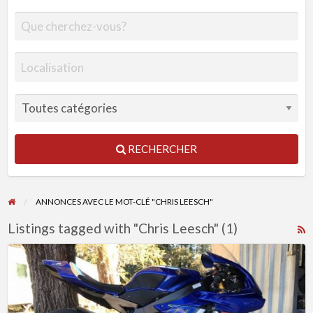
RECHERCHER
ANNONCES AVEC LE MOT-CLÉ "CHRIS LEESCH"
Listings tagged with "Chris Leesch" (1)
R
F
Yamaha
f
R1
a
2017
t
du