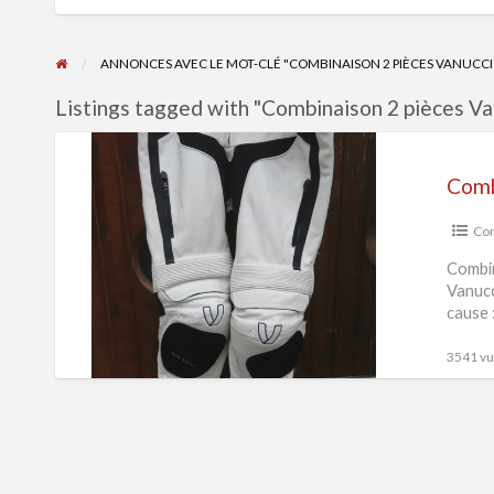
ANNONCES AVEC LE MOT-CLÉ "COMBINAISON 2 PIÈCES VANUCCI
Listings tagged with "Combinaison 2 pièces Van
Combinaison
2
Comb
pièces
Vanucci
Com
Combin
Vanucc
cause 
3541 vue