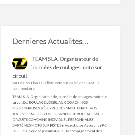
S
ed
Dernieres Actualites…
TEAM SLA, Organisateur de
journées de roulages moto sur
binaison
circuit
par
Le-Bon-Plan-Du-Pilote.com
sur 23 janvier 2024 -
0
ces
commentaire
ucci
TEAM SLA, Organisateur de journées de roulages moto sur
circuit DU ROULAGE LOISIR, AUX COACHINGS
PERSONNALISÉS, RÉSERVEZ DÈS MAINTENANT VOS
JOURNÉES SUR CIRCUIT. JOURNÉES DE ROULAGES SUR
CIRCUITS COACHING INDIVIDUEL PERSONNALISÉ
BAPTÊMES MOTO SUR PISTE Service photos Assurance RC
OFFERTE Service pneumatique Accompagnement des