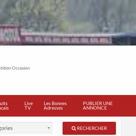
tition Occasion
BLIER
E
NNONCE
uits
Live
Les Bonnes
PUBLIER UNE
cais
TV
Adresses
ANNONCE
RECHERCHER