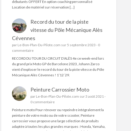
débutants OFFERT En option coaching personnalisé
Location de matériel sur réservation […]
Record du tour de la piste
vitesse du Pôle Mécanique Alès
Cévennes
par
Le-Bon-Plan-Du-Pilote.com
sur 5 septembre 2023 -
0
commentaire
RECORD DU TOUR DU CIRCUIT D’ALÈS 4e ce week-end lors
du grand prix Moto GP de Barcelone 2023, Johann Zarco
vient d’exploser le record du tour de la piste vitesse du Pôle
Mécanique Alès Cévennes ! 1’12´29.
Peinture Carrossier Moto
par
Le-Bon-Plan-Du-Pilote.com
sur 3 août 2021 -
0 commentaire
Peinture moto Pour rénover ou repeindre intégralement la
peinture de votre moto ou de votre scooter, Peinture
carrossier vous propose une large sélection de produits
adaptée à toutes les plus grandes marques : Honda, Yamaha,