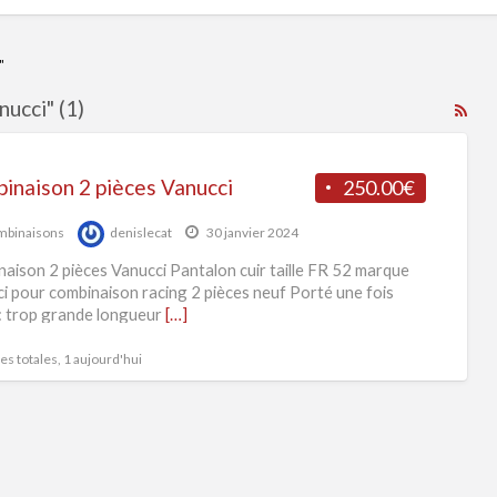
"
ucci" (1)
RS
Fe
for
inaison 2 pièces Vanucci
250.00€
ad
tag
binaisons
denislecat
30 janvier 2024
Com
aison 2 pièces Vanucci Pantalon cuir taille FR 52 marque
2
i pour combinaison racing 2 pièces neuf Porté une fois
: trop grande longueur
[…]
piè
Van
s totales, 1 aujourd'hui