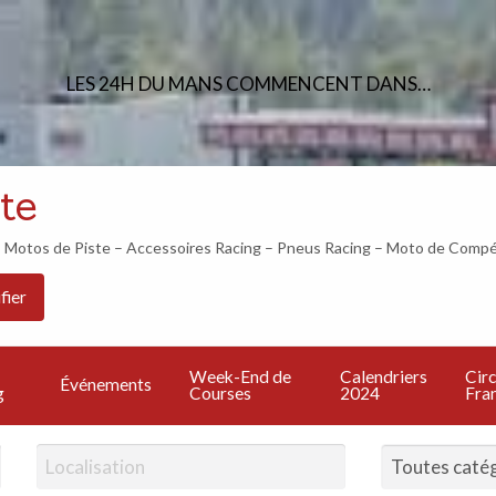
LES 24H DU MANS COMMENCENT DANS…
te
otos de Piste – Accessoires Racing – Pneus Racing – Moto de Compé
Les
PU
Calendriers
Circuits
Live
fier
Bonnes
UN
2024
Francais
TV
Adresses
A
Week-End de
Calendriers
Circ
Événements
g
Courses
2024
Fran