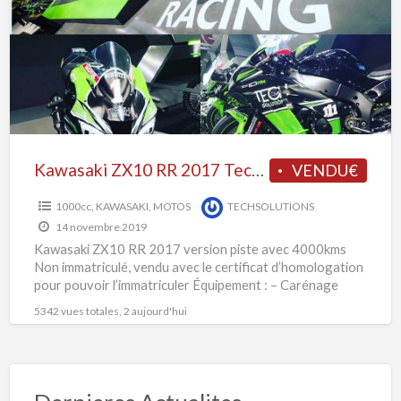
K
2017
Z
Tech
Solutions
2
piste
Kawasaki ZX10 RR 2017 Tech Solutions piste
VENDU€
1000cc
,
KAWASAKI
,
MOTOS
TECHSOLUTIONS
14 novembre 2019
Kawasaki ZX10 RR 2017 version piste avec 4000kms
Non immatriculé, vendu avec le certificat d’homologation
pour pouvoir l’immatriculer Équipement : – Carénage
complet peint –
[…]
5342 vues totales, 2 aujourd'hui