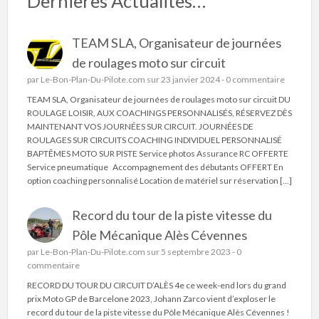
Dernieres Actualites…
TEAM SLA, Organisateur de journées
de roulages moto sur circuit
par
Le-Bon-Plan-Du-Pilote.com
sur 23 janvier 2024 -
0 commentaire
TEAM SLA, Organisateur de journées de roulages moto sur circuit DU
ROULAGE LOISIR, AUX COACHINGS PERSONNALISÉS, RÉSERVEZ DÈS
MAINTENANT VOS JOURNÉES SUR CIRCUIT. JOURNÉES DE
ROULAGES SUR CIRCUITS COACHING INDIVIDUEL PERSONNALISÉ
BAPTÊMES MOTO SUR PISTE Service photos Assurance RC OFFERTE
Service pneumatique Accompagnement des débutants OFFERT En
option coaching personnalisé Location de matériel sur réservation […]
Record du tour de la piste vitesse du
Pôle Mécanique Alès Cévennes
par
Le-Bon-Plan-Du-Pilote.com
sur 5 septembre 2023 -
0
commentaire
RECORD DU TOUR DU CIRCUIT D’ALÈS 4e ce week-end lors du grand
prix Moto GP de Barcelone 2023, Johann Zarco vient d’exploser le
record du tour de la piste vitesse du Pôle Mécanique Alès Cévennes !