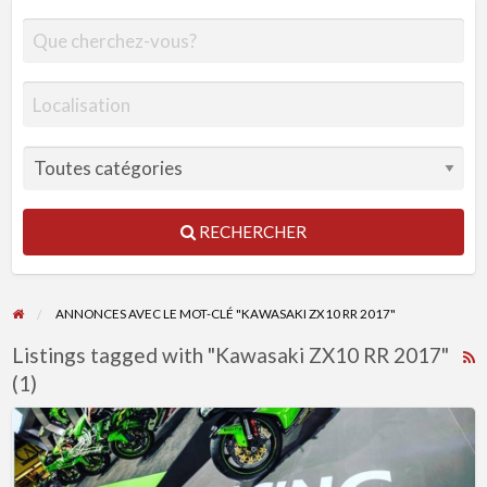
RECHERCHER
ANNONCES AVEC LE MOT-CLÉ "KAWASAKI ZX10 RR 2017"
Listings tagged with "Kawasaki ZX10 RR 2017"
R
(1)
F
f
Kawasaki
a
ZX10
t
RR