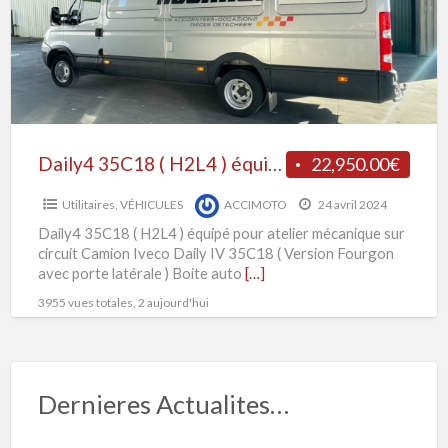
L
)
équipé
pour
atelier
mécanique
sur
Daily4 35C18 ( H2L4 ) équipé pour atelier mécanique sur circuit
22,950.00€
circuit
Utilitaires
,
VÉHICULES
ACCIMOTO
24 avril 2024
Daily4 35C18 ( H2L4 ) équipé pour atelier mécanique sur
circuit Camion Iveco Daily IV 35C18 ( Version Fourgon
avec porte latérale ) Boite auto
[…]
3955 vues totales, 2 aujourd'hui
Dernieres Actualites…