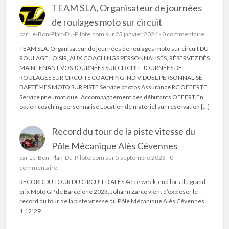
TEAM SLA, Organisateur de journées
de roulages moto sur circuit
par
Le-Bon-Plan-Du-Pilote.com
sur 23 janvier 2024 -
0 commentaire
TEAM SLA, Organisateur de journées de roulages moto sur circuit DU
ROULAGE LOISIR, AUX COACHINGS PERSONNALISÉS, RÉSERVEZ DÈS
MAINTENANT VOS JOURNÉES SUR CIRCUIT. JOURNÉES DE
ROULAGES SUR CIRCUITS COACHING INDIVIDUEL PERSONNALISÉ
BAPTÊMES MOTO SUR PISTE Service photos Assurance RC OFFERTE
Service pneumatique Accompagnement des débutants OFFERT En
option coaching personnalisé Location de matériel sur réservation […]
Record du tour de la piste vitesse du
Pôle Mécanique Alès Cévennes
par
Le-Bon-Plan-Du-Pilote.com
sur 5 septembre 2023 -
0
commentaire
RECORD DU TOUR DU CIRCUIT D’ALÈS 4e ce week-end lors du grand
prix Moto GP de Barcelone 2023, Johann Zarco vient d’exploser le
record du tour de la piste vitesse du Pôle Mécanique Alès Cévennes !
1’12´29.