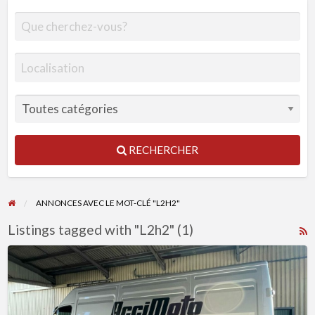
RECHERCHER
ANNONCES AVEC LE MOT-CLÉ "L2H2"
Listings tagged with "L2h2" (1)
R
F
Daily4
f
35C18
a
(
t
H2L4