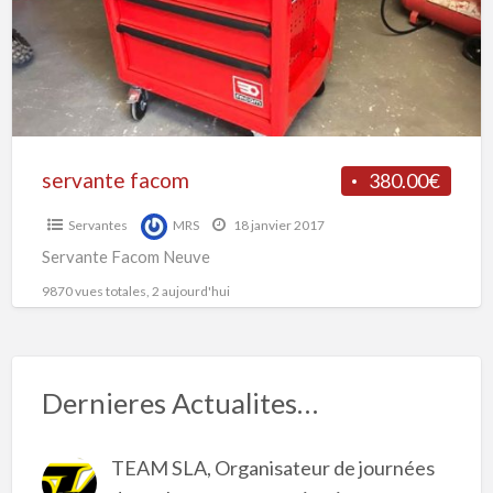
s
f
servante facom
380.00€
Servantes
MRS
18 janvier 2017
Servante Facom Neuve
9870 vues totales, 2 aujourd'hui
Dernieres Actualites…
TEAM SLA, Organisateur de journées