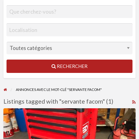
RECHERCHER
ANNONCES AVEC LE MOT-CLÉ "SERVANTE FACOM"
Listings tagged with "servante facom" (1)
R
F
servante
f
facom
a
t