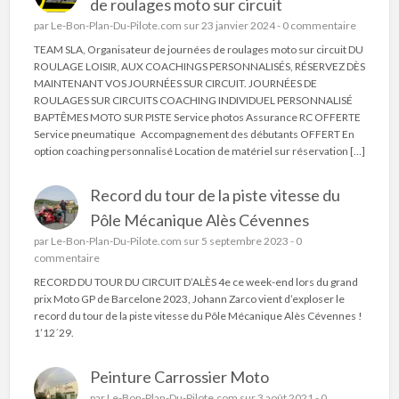
de roulages moto sur circuit
par
Le-Bon-Plan-Du-Pilote.com
sur 23 janvier 2024 -
0 commentaire
TEAM SLA, Organisateur de journées de roulages moto sur circuit DU
ROULAGE LOISIR, AUX COACHINGS PERSONNALISÉS, RÉSERVEZ DÈS
MAINTENANT VOS JOURNÉES SUR CIRCUIT. JOURNÉES DE
ROULAGES SUR CIRCUITS COACHING INDIVIDUEL PERSONNALISÉ
BAPTÊMES MOTO SUR PISTE Service photos Assurance RC OFFERTE
Service pneumatique Accompagnement des débutants OFFERT En
option coaching personnalisé Location de matériel sur réservation […]
Record du tour de la piste vitesse du
Pôle Mécanique Alès Cévennes
par
Le-Bon-Plan-Du-Pilote.com
sur 5 septembre 2023 -
0
commentaire
RECORD DU TOUR DU CIRCUIT D’ALÈS 4e ce week-end lors du grand
prix Moto GP de Barcelone 2023, Johann Zarco vient d’exploser le
record du tour de la piste vitesse du Pôle Mécanique Alès Cévennes !
1’12´29.
Peinture Carrossier Moto
par
Le-Bon-Plan-Du-Pilote.com
sur 3 août 2021 -
0