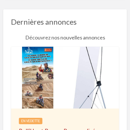
Dernières annonces
Découvrez nos nouvelles annonces
R
o
l
l
’
U
p
e
EN VEDETTE
t