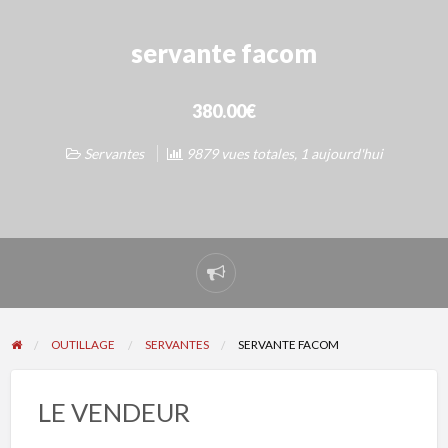
servante facom
380.00€
Servantes
9879 vues totales, 1 aujourd'hui
Signaler
un
problème
OUTILLAGE
SERVANTES
SERVANTE FACOM
LE VENDEUR