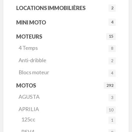
LOCATIONS IMMOBILIÈRES
2
MINI MOTO
4
MOTEURS
15
4 Temps
8
Anti-dribble
2
Blocs moteur
4
MOTOS
292
AGUSTA
3
APRILIA
10
125cc
1
RSV4