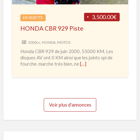
d
B
e
R
3,500.00€
2
EN VEDETTE
9
0
HONDA CBR 929 Piste
2
2
9
1000cc
,
HONDA
,
MOTOS
0
P
Honda CBR 929 de juin 2000, 55000 KM, Les
à
i
disques AV ont 0 KM ainsi que les joints spi de
2
s
fourche. marche très bien, ne
[…]
0
t
2
e
3
Voir plus d'annonces