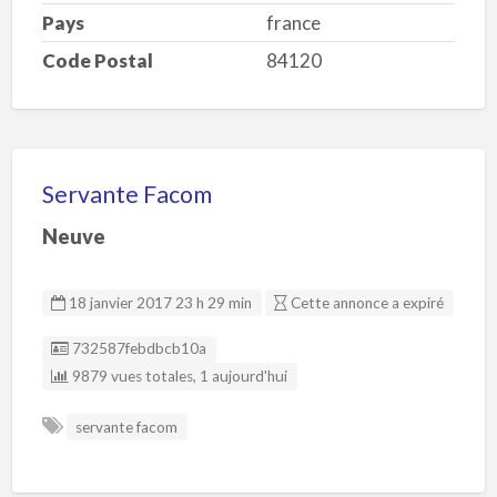
Pays
france
Code Postal
84120
Servante Facom
Neuve
18 janvier 2017 23 h 29 min
Cette annonce a expiré
Listing ID
732587febdbcb10a
9879 vues totales, 1 aujourd'hui
servante facom