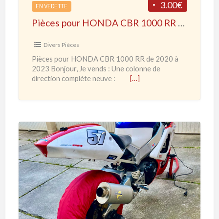
3.00€
é
EN VEDETTE
u
Pièces pour HONDA CBR 1000 RR de 2020 à 2023
r
H
Divers Pièces
O
Pièces pour HONDA CBR 1000 RR de 2020 à
N
2023 Bonjour, Je vends : Une colonne de
D
direction complète neuve :
[…]
A
C
B
R
1
H
0
O
0
N
0
D
R
A
R
C