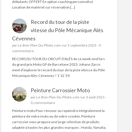
débutants OFFERT En option coaching personnalisé
Location de matériel sur réservation […]
Record du tour de la piste
vitesse du Pôle Mécanique Alès
Cévennes
par
Le-Bon-Plan-Du-Pilote.com
sur 5 septembre 2023 -
0
commentaire
RECORD DU TOUR DU CIRCUIT D’ALÈS 4e ce week-end lors
du grand prix Moto GP de Barcelone 2023, Johann Zarco
vient d’exploser le record du tour de la piste vitesse du Pôle
Mécanique Alès Cévennes ! 1’12´29.
Peinture Carrossier Moto
par
Le-Bon-Plan-Du-Pilote.com
sur 3 août 2021 -
0 commentaire
Peinture moto Pour rénover ou repeindre intégralement la
peinture de votre moto ou de votre scooter, Peinture
carrossier vous propose une large sélection de produits
adaptée à toutes les plus grandes marques : Honda, Yamaha,