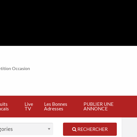
tition Occasion
BLIER
E
NNONCE
uits
Live
Les Bonnes
PUBLIER UNE
cais
TV
Adresses
ANNONCE
RECHERCHER