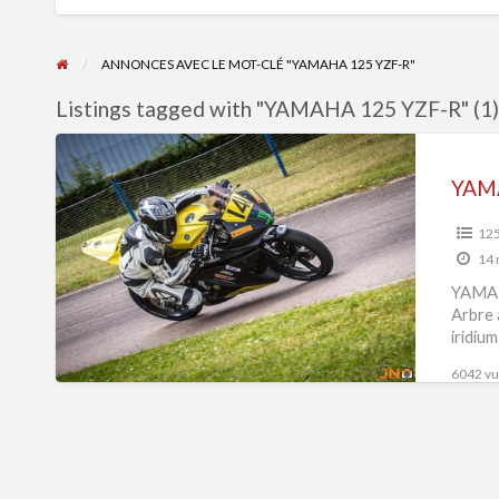
ANNONCES AVEC LE MOT-CLÉ "YAMAHA 125 YZF-R"
Listings tagged with "YAMAHA 125 YZF-R" (1
YAMAHA
125
YAM
YZF-
R
125
14 
YAMAH
Arbre 
iridiu
6042 vue