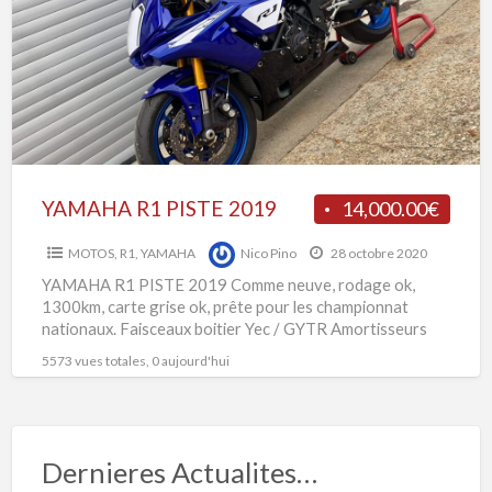
2019
R
P
2
YAMAHA R1 PISTE 2019
14,000.00€
MOTOS
,
R1
,
YAMAHA
Nico Pino
28 octobre 2020
YAMAHA R1 PISTE 2019 Comme neuve, rodage ok,
1300km, carte grise ok, prête pour les championnat
nationaux. Faisceaux boitier Yec / GYTR Amortisseurs
Ohlins TTX36
[…]
5573 vues totales, 0 aujourd'hui
Dernieres Actualites…