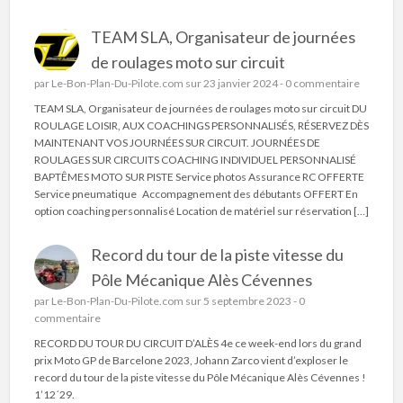
TEAM SLA, Organisateur de journées
de roulages moto sur circuit
par
Le-Bon-Plan-Du-Pilote.com
sur 23 janvier 2024 -
0 commentaire
TEAM SLA, Organisateur de journées de roulages moto sur circuit DU
ROULAGE LOISIR, AUX COACHINGS PERSONNALISÉS, RÉSERVEZ DÈS
MAINTENANT VOS JOURNÉES SUR CIRCUIT. JOURNÉES DE
ROULAGES SUR CIRCUITS COACHING INDIVIDUEL PERSONNALISÉ
BAPTÊMES MOTO SUR PISTE Service photos Assurance RC OFFERTE
Service pneumatique Accompagnement des débutants OFFERT En
option coaching personnalisé Location de matériel sur réservation […]
Record du tour de la piste vitesse du
Pôle Mécanique Alès Cévennes
par
Le-Bon-Plan-Du-Pilote.com
sur 5 septembre 2023 -
0
commentaire
RECORD DU TOUR DU CIRCUIT D’ALÈS 4e ce week-end lors du grand
prix Moto GP de Barcelone 2023, Johann Zarco vient d’exploser le
record du tour de la piste vitesse du Pôle Mécanique Alès Cévennes !
1’12´29.