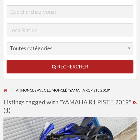
RECHERCHER
ANNONCES AVEC LE MOT-CLÉ "YAMAHA R1 PISTE 2019"
Listings tagged with "YAMAHA R1 PISTE 2019"
R
(1)
F
f
YAMAHA
a
R1
t
PISTE