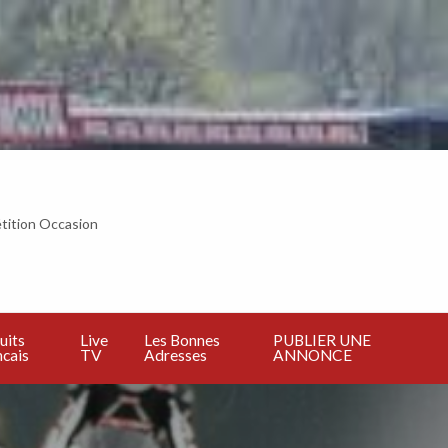
tition Occasion
BLIER
E
NNONCE
uits
Live
Les Bonnes
PUBLIER UNE
cais
TV
Adresses
ANNONCE