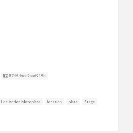
Listing ID
8745dbec9aad919b
Loc Action Motopiste
location
piste
Stage