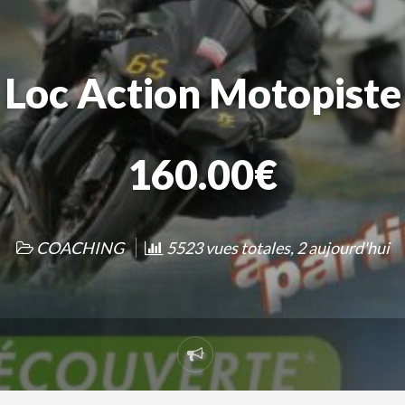
Loc Action Motopiste
160.00€
COACHING
5523 vues totales, 2 aujourd'hui
Signaler
un