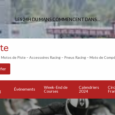
LES 24H DU MANS COMMENCENT DANS…
te
otos de Piste – Accessoires Racing – Pneus Racing – Moto de Compé
Les
PU
Calendriers
Circuits
Live
fier
Bonnes
UN
2024
Francais
TV
Adresses
A
Week-End de
Calendriers
Circ
Événements
g
Courses
2024
Fran