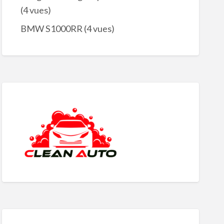
(4 vues)
BMW S1000RR
(4 vues)