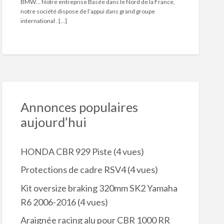
BMW… Notre entreprise Basée dans le Nord de la France,
notre société dispose de l’appui dans grand groupe
international . […]
Annonces populaires
aujourd’hui
HONDA CBR 929 Piste
(4 vues)
Protections de cadre RSV4
(4 vues)
Kit oversize braking 320mm SK2 Yamaha
R6 2006-2016
(4 vues)
Araignée racing alu pour CBR 1000 RR