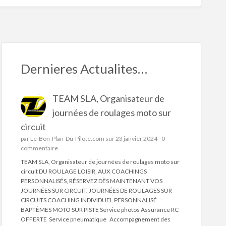
S
ed
Dernieres Actualites…
TEAM SLA, Organisateur de
journées de roulages moto sur
i-
circuit
morque
par
Le-Bon-Plan-Du-Pilote.com
sur 23 janvier 2024 -
0
commentaire
TEAM SLA, Organisateur de journées de roulages moto sur
circuit DU ROULAGE LOISIR, AUX COACHINGS
PERSONNALISÉS, RÉSERVEZ DÈS MAINTENANT VOS
JOURNÉES SUR CIRCUIT. JOURNÉES DE ROULAGES SUR
CIRCUITS COACHING INDIVIDUEL PERSONNALISÉ
BAPTÊMES MOTO SUR PISTE Service photos Assurance RC
OFFERTE Service pneumatique Accompagnement des