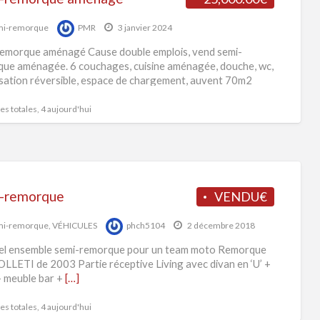
mi-remorque
PMR
3 janvier 2024
emorque aménagé Cause double emplois, vend semi-
ue aménagée. 6 couchages, cuisine aménagée, douche, wc,
isation réversible, espace de chargement, auvent 70m2
.. Étudie toute proposition..
s totales, 4 aujourd'hui
-remorque
VENDU€
mi-remorque
,
VÉHICULES
phch5104
2 décembre 2018
el ensemble semi-remorque pour un team moto Remorque
LETI de 2003 Partie réceptive Living avec divan en ‘U’ +
+ meuble bar +
[…]
s totales, 4 aujourd'hui