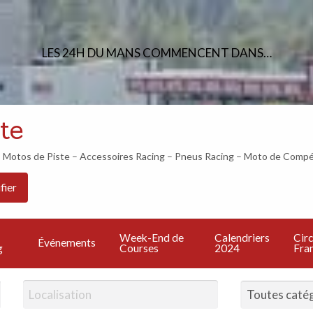
LES 24H DU MANS COMMENCENT DANS…
te
otos de Piste – Accessoires Racing – Pneus Racing – Moto de Compé
Les
PU
Calendriers
Circuits
Live
fier
Bonnes
UN
2024
Francais
TV
Adresses
A
Week-End de
Calendriers
Circ
Événements
g
Courses
2024
Fran