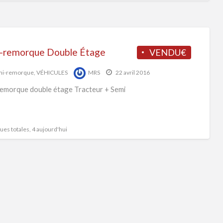
-remorque Double Étage
VENDU€
mi-remorque
,
VÉHICULES
MRS
22 avril 2016
emorque double étage Tracteur + Semi
es totales, 4 aujourd'hui