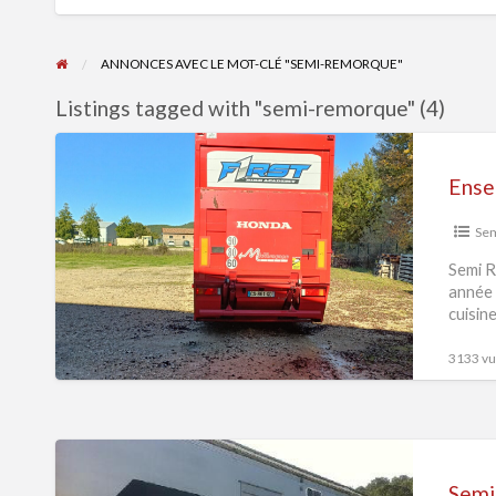
ANNONCES AVEC LE MOT-CLÉ "SEMI-REMORQUE"
Listings tagged with "semi-remorque" (4)
Ensemble
semi
Ense
remorque
moto
Se
Semi R
année 
cuisin
3133 vue
Semi-
remorque
Semi