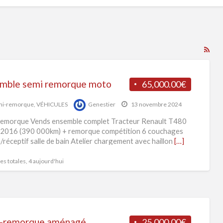
RS
Fe
for
mble semi remorque moto
65,000.00€
ad
tag
mi-remorque
,
VÉHICULES
Genestier
13 novembre 2024
sem
emorque Vends ensemble complet Tracteur Renault T480
re
2016 (390 000km) + remorque compétition 6 couchages
e/réceptif salle de bain Atelier chargement avec haillon
[…]
s totales, 4 aujourd'hui
-remorque aménagé
25,000.00€