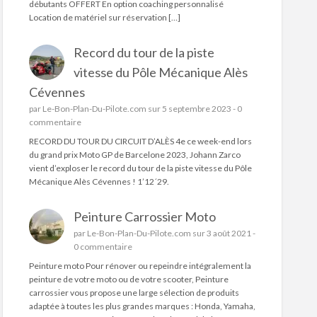
débutants OFFERT En option coaching personnalisé
Location de matériel sur réservation […]
Record du tour de la piste
vitesse du Pôle Mécanique Alès
Cévennes
par
Le-Bon-Plan-Du-Pilote.com
sur 5 septembre 2023 -
0
commentaire
RECORD DU TOUR DU CIRCUIT D’ALÈS 4e ce week-end lors
du grand prix Moto GP de Barcelone 2023, Johann Zarco
vient d’exploser le record du tour de la piste vitesse du Pôle
Mécanique Alès Cévennes ! 1’12´29.
Peinture Carrossier Moto
par
Le-Bon-Plan-Du-Pilote.com
sur 3 août 2021 -
0 commentaire
Peinture moto Pour rénover ou repeindre intégralement la
peinture de votre moto ou de votre scooter, Peinture
carrossier vous propose une large sélection de produits
adaptée à toutes les plus grandes marques : Honda, Yamaha,