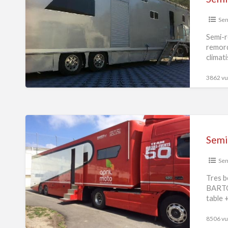
aménagé
Se
Semi-r
remorq
climat
récent
3862 vue
Semi-
remorque
Semi
Se
Tres b
BARTOL
table 
8506 vue