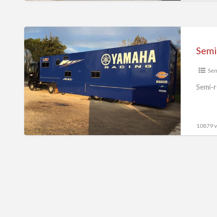
Semi-
remorque
Semi
Double
Étage
Se
Semi-r
10879 vu